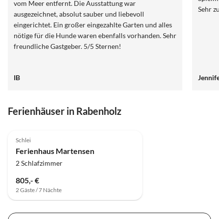
vom Meer entfernt. Die Ausstattung war
Sehr z
ausgezeichnet, absolut sauber und liebevoll
eingerichtet. Ein großer eingezahlte Garten und alles
nötige für die Hunde waren ebenfalls vorhanden. Sehr
freundliche Gastgeber. 5/5 Sternen!
IB
Jennif
Ferienhäuser in Rabenholz
5.0
(6)
Schlei
Ferienhaus Martensen
2 Schlafzimmer
805,- €
2 Gäste / 7 Nächte