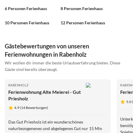
6 Personen Ferienhaus
8 Personen Ferienhaus
10 Personen Ferienhaus
12 Personen Ferienhaus
Gästebewertungen von unseren
Ferienwohnungen in Rabenholz
Wir wollen dir immer die beste Urlaubserfahrung bieten. Diese
Gäste sind bereits überzeugt.
RABENHOLZ
RABEN
Ferienwohnung Alte Meierei - Gut
Ferie
Priesholz
5.0 
4.9 (14 Bewertungen)
Unterk
Das Gut Priesholz ist ein wunderschönes
benöti
naturbezogenenes und abgelegenes Gut nur 15 Min
Spielm