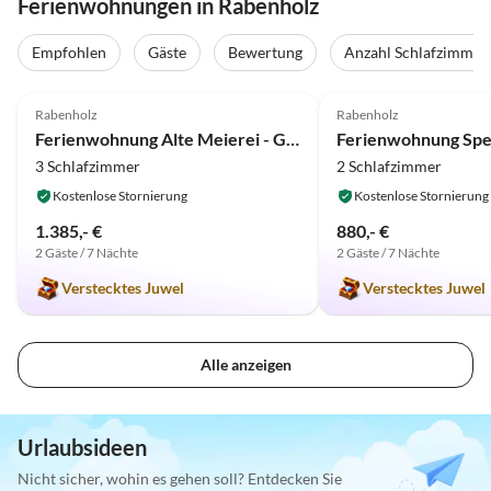
Ferienwohnungen in Rabenholz
Empfohlen
Gäste
Bewertung
Anzahl Schlafzimmer
4.9
(14)
Top-Inserat
5.0
(12)
Rabenholz
Rabenholz
Hundefreundlich
Ferienwohnung Alte Meierei - Gut Priesholz
3 Schlafzimmer
2 Schlafzimmer
Kostenlose Stornierung
Kostenlose Stornierung
1.385,- €
880,- €
2 Gäste / 7 Nächte
2 Gäste / 7 Nächte
Verstecktes Juwel
Verstecktes Juwel
Alle anzeigen
Urlaubsideen
Nicht sicher, wohin es gehen soll? Entdecken Sie