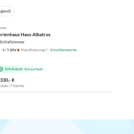
igend)
4.8
(17)
lowe
erienhaus Haus Albatros
 Schlafzimmer
4
/ 5
Klassifizierung
Schnellantworter
10% Rabatt
·
Kurzurlaub
.330,- €
Gäste / 7 Nächte