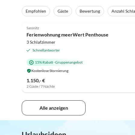
Empfohlen
Gäste
Bewertung
Anzahl Schl
5.0
(28)
Sassnitz
Ferienwohnung meerWert Penthouse
3 Schlafzimmer
Schnellantworter
15% Rabatt
·
Gruppenangebot
Kostenlose Stornierung
1.150,- €
2 Gäste / 7 Nächte
Alle anzeigen
Urlaubsideen