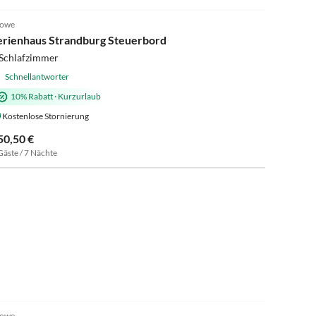
4.9
(12)
lowe
erienhaus Strandburg Steuerbord
 Schlafzimmer
Schnellantworter
10% Rabatt
·
Kurzurlaub
Kostenlose Stornierung
50,50 €
Gäste / 7 Nächte
4.9
(12)
lowe