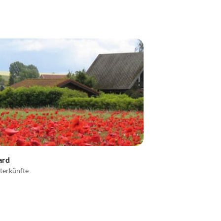
ard
terkünfte