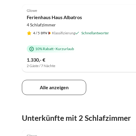
4.8
(17)
Glowe
Ferienhaus Haus Albatros
4 Schlafzimmer
4
/ 5
Klassifizierung
Schnellantworter
10% Rabatt
·
Kurzurlaub
1.330,- €
2 Gäste / 7 Nächte
Alle anzeigen
Unterkünfte mit 2 Schlafzimmer
5.0
(15)
Glowe