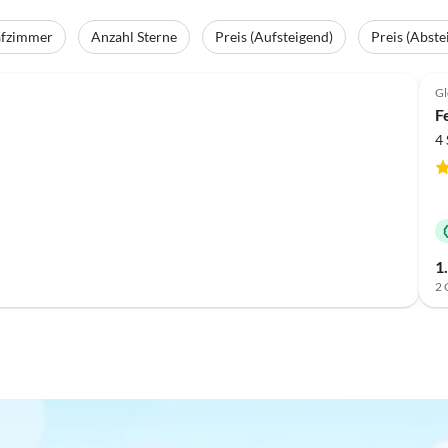
afzimmer
Anzahl Sterne
Preis (Aufsteigend)
Preis (Abste
Top-Inserat
G
F
4
1
2 