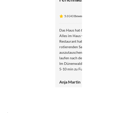
5.0 (43 Bewertungen)
Das Haus hat 6 Schlafplätze das re
Alles im Haus vorhanden, wenn ma
Restaurant hat. Die Sauna bietet 2
rotierenden Saunieren macht es S
auszutauschen. Die Wiese ist pha
laufen nach der Sauna. Wir haben
Im Dünenwald war es sehr ruhig. 
5-10 min zu Fuß. Einkaufen ist im 
Ausgangspunkt zum Wandern.
Anja Martin