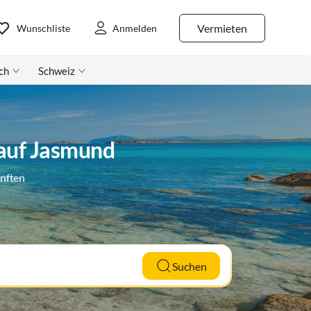
Vermieten
Wunschliste
Anmelden
ch
Schweiz
 auf Jasmund
ünften
Suchen