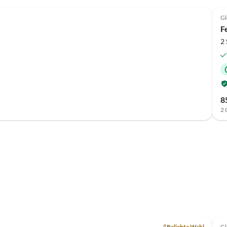
Top-Inserat
G
F
2
8
2 
Beliebte Wahl
G