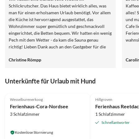
Schlickrutscher. Das Haus bietet wirklich alles, was
Kaffee
man für einen erholsamen Urlaub benötigt. Vor allem
alles! Spiele, B
die Küche ist hervorragend ausgestattet, das
und man kann dir
Wohnzimmer super gemütlich und geschmackvoll
Cafe l
eingerichtet, die Betten bequem. Wir hatten ein wenig
Ferien
Pech mit dem Wetter - da kam die Sauna genau
wahnsi
richtig! Lieben Dank auch an den Gastgeber für die
unkomplizierte, freundliche Kommunikation.
Christine Römpp
Carol
Unterkünfte für Urlaub mit Hund
4.6
(25)
4.9
(23)
Wesselburenerkoog
Hillgroven
Ferienhaus-Cora-Nordsee
Ferienhaus Reetdac
3 Schlafzimmer
1 Schlafzimmer
Schnellantworter
Kostenlose Stornierung