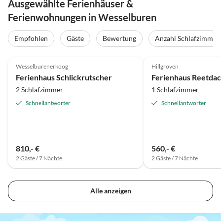
Ausgewählte Ferienhäuser &
Ferienwohnungen in Wesselburen
Empfohlen
Gäste
Bewertung
Anzahl Schlafzimmer
5.0
(92)
Top-Inserat
4.9
(23)
Wesselburenerkoog
Hillgroven
Ferienhaus Schlickrutscher
Ferienhaus Reetdac
2 Schlafzimmer
1 Schlafzimmer
Schnellantworter
Schnellantworter
810,- €
560,- €
2 Gäste / 7 Nächte
2 Gäste / 7 Nächte
Alle anzeigen