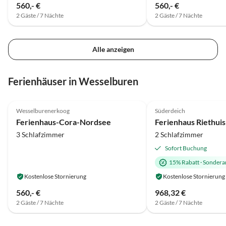
560,- €
560,- €
2 Gäste / 7 Nächte
2 Gäste / 7 Nächte
Alle anzeigen
Ferienhäuser in Wesselburen
4.6
(25)
4.8
(17)
Wesselburenerkoog
Süderdeich
Ferienhaus-Cora-Nordsee
Ferienhaus Riethui
3 Schlafzimmer
2 Schlafzimmer
Sofort Buchung
15% Rabatt
·
Sondera
Kostenlose Stornierung
Kostenlose Stornierung
560,- €
968,32 €
2 Gäste / 7 Nächte
2 Gäste / 7 Nächte