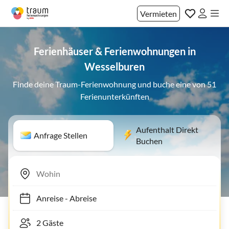
Vermieten
Ferienhäuser & Ferienwohnungen in
Wesselburen
Finde deine Traum-Ferienwohnung und buche eine von 51
Ferienunterkünften
Aufenthalt Direkt
Anfrage Stellen
Buchen
Anreise
-
Abreise