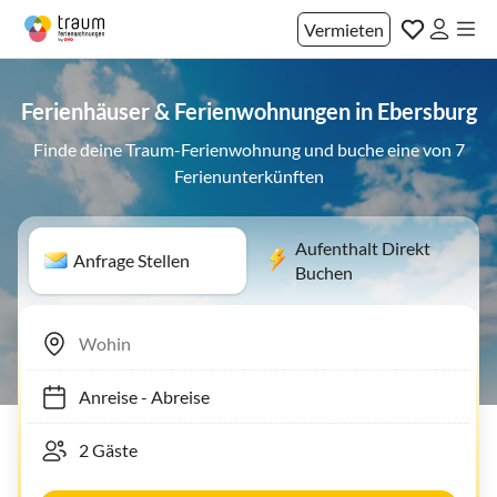
Vermieten
Ferienhäuser & Ferienwohnungen in Ebersburg
Finde deine Traum-Ferienwohnung und buche eine von 7
Ferienunterkünften
Aufenthalt Direkt
Anfrage Stellen
Buchen
Anreise
-
Abreise