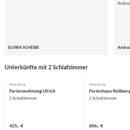
Andrea
ELVIRA SCHEIBE
Andrea
Unterkünfte mit 2 Schlafzimmer
5.0
(27)
5.0
(12)
Ebersburg
Ebersburg
Ferienwohnung Ulrich
Ferienhaus Roßber
2 Schlafzimmer
2 Schlafzimmer
425,- €
606,- €