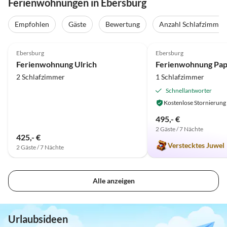
Ferienwohnungen in Ebersburg
Empfohlen
Gäste
Bewertung
Anzahl Schlafzimmer
5.0
(27)
5.0
(22)
Ebersburg
Ebersburg
Ferienwohnung Ulrich
Ferienwohnung Pap
2 Schlafzimmer
1 Schlafzimmer
Schnellantworter
Kostenlose Stornierung
495,- €
2 Gäste / 7 Nächte
425,- €
Verstecktes Juwel
2 Gäste / 7 Nächte
Alle anzeigen
Urlaubsideen