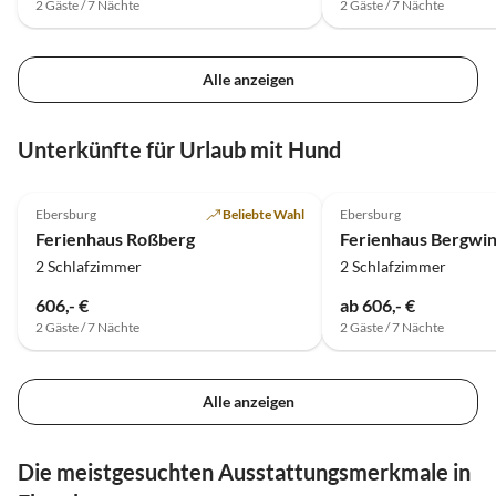
2 Gäste / 7 Nächte
2 Gäste / 7 Nächte
Alle anzeigen
Unterkünfte für Urlaub mit Hund
5.0
(12)
5.0
(11)
Ebersburg
Beliebte Wahl
Ebersburg
Ferienhaus Roßberg
Ferienhaus Bergwin
2 Schlafzimmer
2 Schlafzimmer
606,- €
ab 606,- €
2 Gäste / 7 Nächte
2 Gäste / 7 Nächte
Alle anzeigen
Die meistgesuchten Ausstattungsmerkmale in