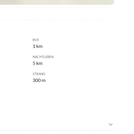
BUS
1 km
NACHTLEBEN
5 km
STRAND
300 m
n
•
Kino