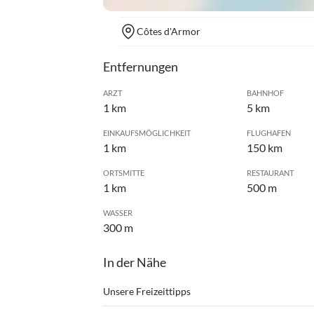
Côtes d'Armor
Entfernungen
ARZT
BAHNHOF
1 km
5 km
EINKAUFSMÖGLICHKEIT
FLUGHAFEN
1 km
150 km
ORTSMITTE
RESTAURANT
1 km
500 m
WASSER
300 m
In der Nähe
Unsere Freizeittipps
•
Angeln
•
Grille