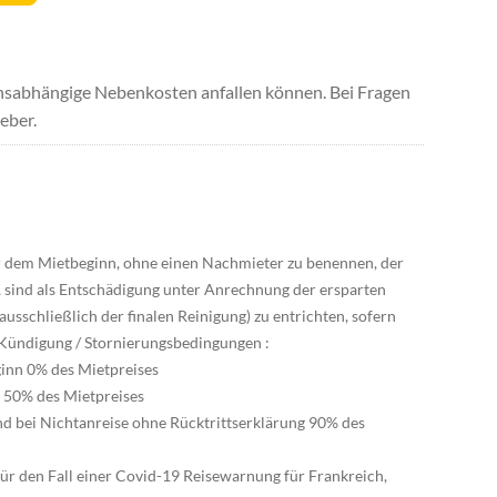
uchsabhängige Nebenkosten anfallen können. Bei Fragen
eber.
vor dem Mietbeginn, ohne einen Nachmieter zu benennen, der
t, sind als Entschädigung unter Anrechnung der ersparten
sschließlich der finalen Reinigung) zu entrichten, sofern
 Kündigung / Stornierungsbedingungen :
ginn 0% des Mietpreises
n 50% des Mietpreises
nd bei Nichtanreise ohne Rücktrittserklärung 90% des
ür den Fall einer Covid-19 Reisewarnung für Frankreich,