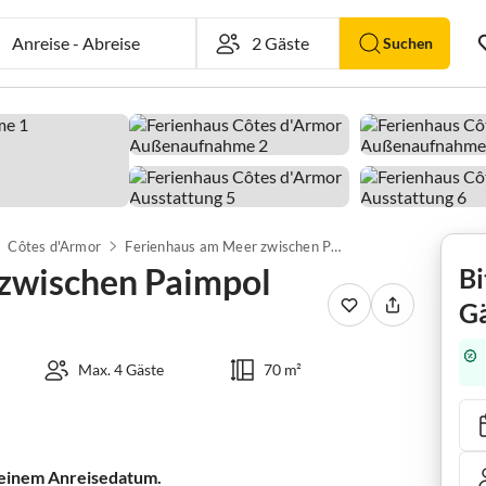
Anreise
-
Abreise
Suchen
Côtes d'Armor
Ferienhaus am Meer zwischen Paimpol und Bréhat
zwischen Paimpol
Bi
Gä
Max. 4 Gäste
70 m²
 deinem Anreisedatum.