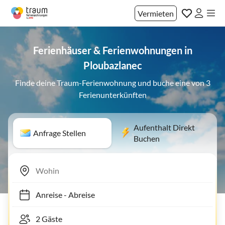
Vermieten
Ferienhäuser & Ferienwohnungen in
Ploubazlanec
Finde deine Traum-Ferienwohnung und buche eine von 3
Ferienunterkünften
Aufenthalt Direkt
Anfrage Stellen
Buchen
Anreise
-
Abreise