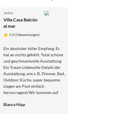
JAVEA
Villa Casa Balcòn
al mar
5.0 (5 Bewertungen)
Ein absoluter toller Empfang. Es
hat an nichts gefehlt. Total schöne
und geschmackvolle Ausstattung
Ein Traum Liebevolle Details der
Ausstattung, wie z. B. Zimmer, Bad,
Outdoor Küche, super bequeme
Liegen am Pool einfach
hervorragend Wir kommen auf
jedenfall wieder Ganz herzlichen
Bianca Hipp
Dank für alles