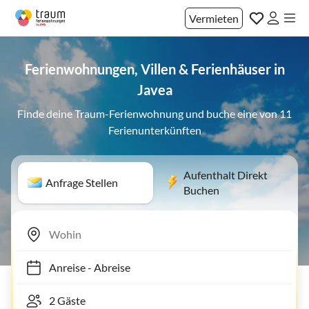
Vermieten
Ferienwohnungen, Villen & Ferienhäuser in
Javea
Finde deine Traum-Ferienwohnung und buche eine von 11
Ferienunterkünften
Aufenthalt Direkt
Anfrage Stellen
Buchen
Anreise
-
Abreise