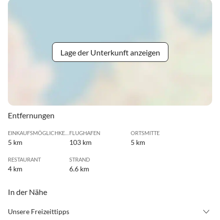
Lage der Unterkunft anzeigen
Entfernungen
EINKAUFSMÖGLICHKEIT
FLUGHAFEN
ORTSMITTE
5 km
103 km
5 km
RESTAURANT
STRAND
4 km
6.6 km
In der Nähe
Unsere Freizeittipps