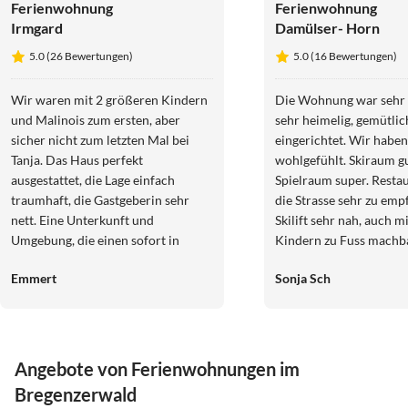
Ferienwohnung
Ferienwohnung
Irmgard
Damülser- Horn
5.0 (26 Bewertungen)
5.0 (16 Bewertungen)
Wir waren mit 2 größeren Kindern
Die Wohnung war sehr 
und Malinois zum ersten, aber
sehr heimelig, gemütlic
sicher nicht zum letzten Mal bei
eingerichtet. Wir haben
Tanja. Das Haus perfekt
wohlgefühlt. Skiraum g
ausgestattet, die Lage einfach
Spielraum super. Resta
traumhaft, die Gastgeberin sehr
die Strasse sehr zu emp
nett. Eine Unterkunft und
Skilift sehr nah, auch m
Umgebung, die einen sofort in
Kindern zu Fuss machba
Urlaubsstimmung versetzt. Groß
direkt bis ans Haus. Seh
Emmert
Sonja Sch
und klein hätten es nicht besser
Vermieter. Es hat uns a
haben können!
gefehlt.
Angebote von Ferienwohnungen im
Bregenzerwald