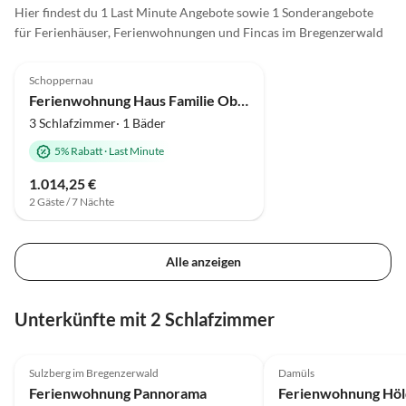
Hier findest du 1 Last Minute Angebote sowie 1 Sonderangebote
für Ferienhäuser, Ferienwohnungen und Fincas im Bregenzerwald
4.9
(17)
Schoppernau
Ferienwohnung Haus Familie Oberhauser
3 Schlafzimmer· 1 Bäder
5% Rabatt
·
Last Minute
1.014,25 €
2 Gäste / 7 Nächte
Alle anzeigen
Unterkünfte mit 2 Schlafzimmer
5.0
(6)
Top-Inserat
5.0
(4)
Sulzberg im Bregenzerwald
Damüls
Ferienwohnung Pannorama