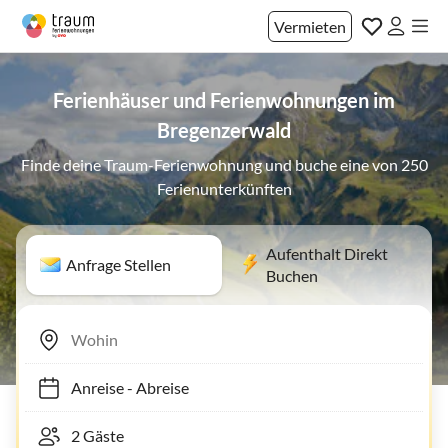
Vermieten
Ferienhäuser und Ferienwohnungen im
Bregenzerwald
Finde deine Traum-Ferienwohnung und buche eine von 250
Ferienunterkünften
Aufenthalt Direkt
Anfrage Stellen
Buchen
Anreise
-
Abreise