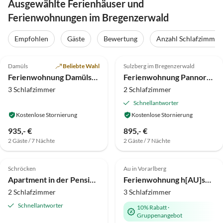
Ausgewählte Ferienhäuser und
Ferienwohnungen im Bregenzerwald
Empfohlen
Gäste
Bewertung
Anzahl Schlafzimmer
5.0
(16)
Top-Inserat
5.0
(6)
Top-Inserat
Damüls
Beliebte Wahl
Sulzberg im Bregenzerwald
Ferienwohnung Damülser- Horn
Ferienwohnung Pannorama
3 Schlafzimmer
2 Schlafzimmer
Schnellantworter
Kostenlose Stornierung
Kostenlose Stornierung
935,- €
895,- €
2 Gäste / 7 Nächte
2 Gäste / 7 Nächte
4.9
(2)
Top-Inserat
5.0
(1)
Top-Inserat
Schröcken
Au in Vorarlberg
Apartment in der Pension Haus Annette
Ferienwohnung h[AU]sblick
2 Schlafzimmer
3 Schlafzimmer
Schnellantworter
10% Rabatt
·
Gruppenangebot