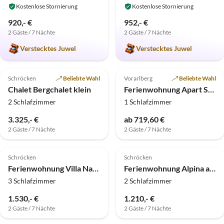
Kostenlose Stornierung
Kostenlose Stornierung
920,- €
952,- €
2 Gäste / 7 Nächte
2 Gäste / 7 Nächte
Verstecktes Juwel
Verstecktes Juwel
Top-Inserat
Top-Inserat
Schröcken
Beliebte Wahl
Vorarlberg
Beliebte Wahl
Chalet Bergchalet klein
Ferienwohnung Apart Solaria
2 Schlafzimmer
1 Schlafzimmer
3.325,- €
ab 719,60 €
2 Gäste / 7 Nächte
2 Gäste / 7 Nächte
Top-Inserat
Top-Inserat
Schröcken
Schröcken
Ferienwohnung Villa Natur - wohnen der anderen Art
Ferienwohnung Alpina appartements
3 Schlafzimmer
2 Schlafzimmer
1.530,- €
1.210,- €
2 Gäste / 7 Nächte
2 Gäste / 7 Nächte