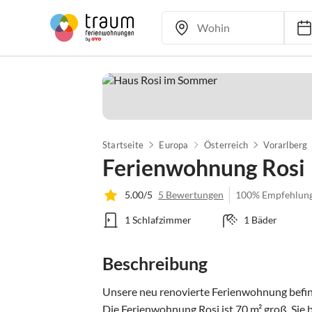
Startseite
Europa
Österreich
Vorarlberg
Ferienwohnung Rosi
5.00/5
5 Bewertungen
100% Empfehlun
1 Schlafzimmer
1 Bäder
Beschreibung
Unsere neu renovierte Ferienwohnung befin
Die Ferienwohnung Rosi ist 70 m² groß. Sie