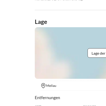
Lage
Lage der
Mellau
Entfernungen