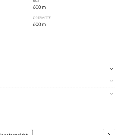
BUS
600 m
ORTSMITTE
600 m
teigen
•
Bergwandern
ad
•
Grillen
h ruhig.
ern
•
Kultur
en
•
Nachtleben
ord Richtung Bregenzerwald durch den Achraintunnel auf
hren/ Cycling
•
Rodeln
 Mellau.
nglauf
•
Wandern
onatsansicht