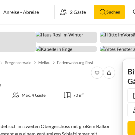
Anreise
-
Abreise
Suchen
Bregenzerwald
Mellau
Ferienwohnung Rosi
Bi
Gä
g
Max. 4 Gäste
70 m²
det sich im zweiten Obergeschoss mit großem Balkon

 besteht aus einem geräumigen Schlafzimmer mit 