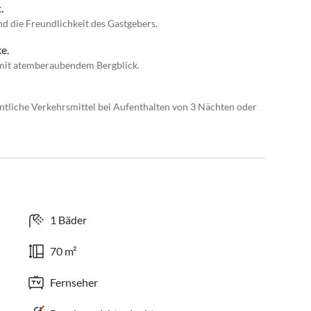
.
d die Freundlichkeit des Gastgebers.
e.
 mit atemberaubendem Bergblick.
ntliche Verkehrsmittel bei Aufenthalten von 3 Nächten oder
1 Bäder
70 m²
Fernseher