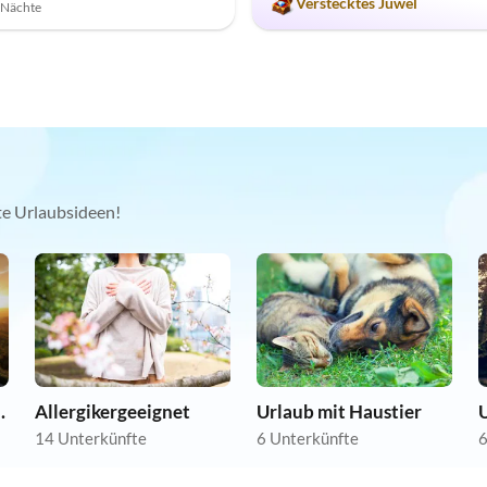
Verstecktes Juwel
7 Nächte
kte Urlaubsideen!
nwohnungen
Allergikergeeignet
Urlaub mit Haustier
14 Unterkünfte
6 Unterkünfte
6