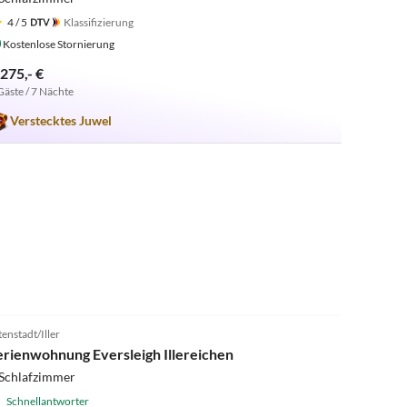
4
/ 5
Klassifizierung
Kostenlose Stornierung
.275,- €
Gäste / 7 Nächte
Verstecktes Juwel
4.9
(18)
tenstadt/Iller
erienwohnung Eversleigh Illereichen
 Schlafzimmer
Schnellantworter