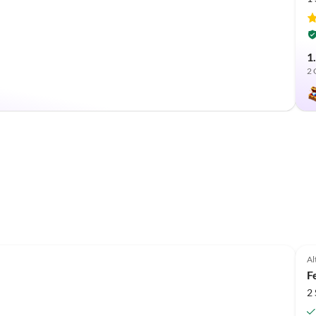
1
2 
Al
F
2