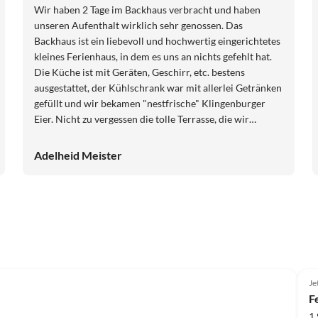
Wir haben 2 Tage im Backhaus verbracht und haben
unseren Aufenthalt wirklich sehr genossen. Das
Backhaus ist ein liebevoll und hochwertig eingerichtetes
kleines Ferienhaus, in dem es uns an nichts gefehlt hat.
Die Küche ist mit Geräten, Geschirr, etc. bestens
ausgestattet, der Kühlschrank war mit allerlei Getränken
gefüllt und wir bekamen "nestfrische" Klingenburger
Eier. Nicht zu vergessen die tolle Terrasse, die wir
ausgiebig genutzt haben, zum Frühstück oder um nach
unseren Golfrunden auf dem wunderschönen Platz die
Adelheid Meister
Ruhe und den schönen Ausblick ins Grüne zu genießen.
Vielen Dank Herr von Arnswaldt für das nette Gespräch
und den wundervollen Aufenthalt, wir kommen sicher
wieder.
Je
F
1