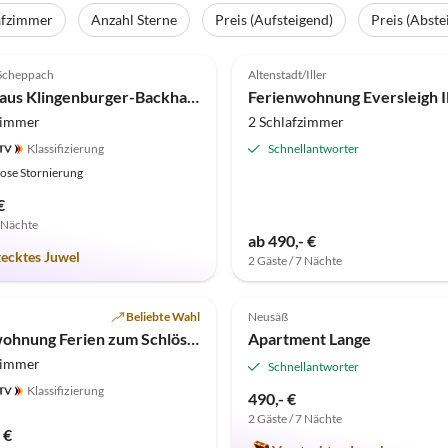
afzimmer
Anzahl Sterne
Preis (Aufsteigend)
Preis (Abste
(19)
4.9
(18)
-Scheppach
Altenstadt/Iller
Ferienhaus Klingenburger-Backhaus
zimmer
2 Schlafzimmer
Klassifizierung
Schnellantworter
ose Stornierung
€
7 Nächte
ab 490,- €
tecktes Juwel
2 Gäste / 7 Nächte
(3)
Top-Inserat
5.0
(2)
Beliebte Wahl
Neusäß
Ferienwohnung Ferien zum Schlössle
Apartment Lange
zimmer
Schnellantworter
Klassifizierung
490,- €
2 Gäste / 7 Nächte
 €