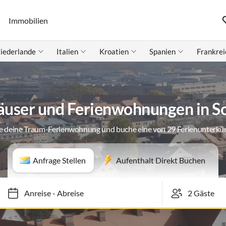
Immobilien
iederlande
Italien
Kroatien
Spanien
Frankrei
äuser und Ferienwohnungen in 
e deine Traum-Ferienwohnung und buche eine von 29 Ferienunterkü
Anfrage Stellen
Aufenthalt Direkt Buchen
Anreise
-
Abreise