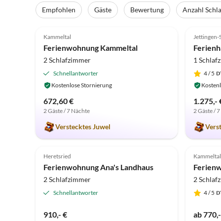
Empfohlen
Gäste
Bewertung
Anzahl Schl
4.9
(79)
5.0
Kammeltal
Jettingen
Ferienwohnung Kammeltal
2 Schlafzimmer
1 Schlaf
Schnellantworter
4
/ 5
Kostenlose Stornierung
Kostenl
672,60 €
1.275,- 
2 Gäste / 7 Nächte
2 Gäste / 
Verstecktes Juwel
Vers
5.0
(11)
4.8
Heretsried
Kammeltal
Ferienwohnung Ana's Landhaus
2 Schlafzimmer
2 Schlaf
Schnellantworter
4
/ 5
910,- €
ab 770,-