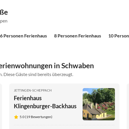
öße
ppen
6 Personen Ferienhaus
8 Personen Ferienhaus
10 Person
Ferienwohnungen in Schwaben
. Diese Gäste sind bereits überzeugt.
JETTINGEN-SCHEPPACH
Ferienhaus
Klingenburger-Backhaus
5.0 (19 Bewertungen)