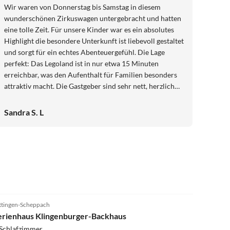
Wir waren von Donnerstag bis Samstag in diesem
wunderschönen Zirkuswagen untergebracht und hatten
eine tolle Zeit. Für unsere Kinder war es ein absolutes
Highlight die besondere Unterkunft ist liebevoll gestaltet
und sorgt für ein echtes Abenteuergefühl. Die Lage
perfekt: Das Legoland ist in nur etwa 15 Minuten
erreichbar, was den Aufenthalt für Familien besonders
attraktiv macht. Die Gastgeber sind sehr nett, herzlich
und hilfsbereit. Wir können diese Unterkunft Familien
mit Kindern uneingeschränkt empfehlen und kommen
Sandra S. L
gerne wieder!
5.0
(19)
ttingen-Scheppach
erienhaus Klingenburger-Backhaus
 Schlafzimmer