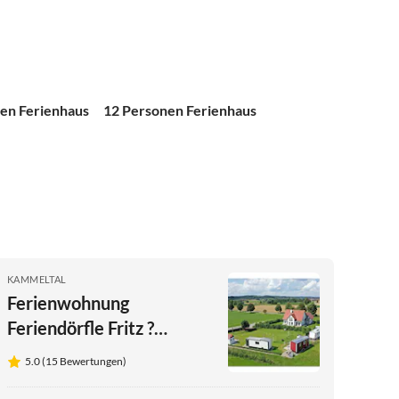
en Ferienhaus
12 Personen Ferienhaus
KAMMELTAL
Ferienwohnung
Feriendörfle Fritz ?
Zirkuswagen/Ferienwohnung
5.0 (15 Bewertungen)