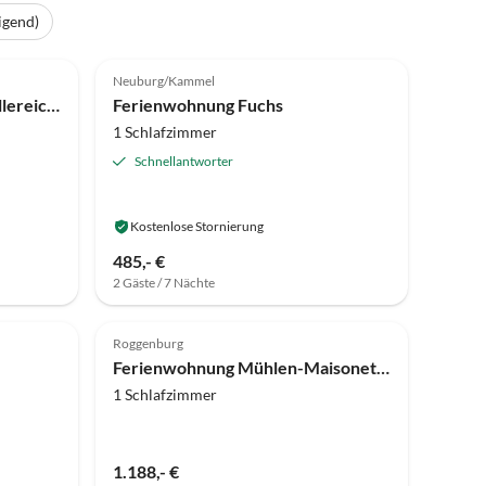
igend)
4.9
(13)
Neuburg/Kammel
Ferienwohnung Eversleigh Illereichen
Ferienwohnung Fuchs
1 Schlafzimmer
Schnellantworter
Kostenlose Stornierung
485,- €
2 Gäste / 7 Nächte
Top-Inserat
Roggenburg
Ferienwohnung Mühlen-Maisonette 3
1 Schlafzimmer
1.188,- €