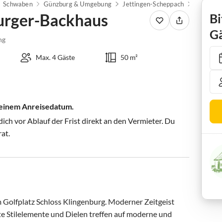
Schwaben
Günzburg & Umgebung
Jettingen-Scheppach
urger-Backhaus
Bi
Gä
ng
Max. 4 Gäste
50 m²
 deinem Anreisedatum.
ch vor Ablauf der Frist direkt an den Vermieter. Du
rat.
 Golfplatz Schloss Klingenburg. Moderner Zeitgeist 
lte Stilelemente und Dielen treffen auf moderne und 