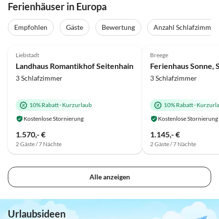
Ferienhäuser in Europa
Empfohlen
Gäste
Bewertung
Anzahl Schlafzimmer
5.0
(65)
Top-Inserat
5.0
(54)
Liebstadt
Breege
Luxus
Landhaus Romantikhof Seitenhain
Ferienhaus Sonne, 
3 Schlafzimmer
3 Schlafzimmer
10% Rabatt
·
Kurzurlaub
10% Rabatt
·
Kurzurl
Kostenlose Stornierung
Kostenlose Stornierung
1.570,- €
1.145,- €
2 Gäste / 7 Nächte
2 Gäste / 7 Nächte
Alle anzeigen
Urlaubsideen