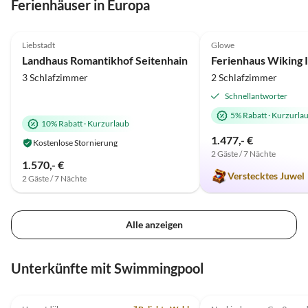
Ferienhäuser in Europa
5.0
(65)
Top-Inserat
4.8
(8)
Liebstadt
Glowe
Luxus
Landhaus Romantikhof Seitenhain
3 Schlafzimmer
2 Schlafzimmer
Schnellantworter
5% Rabatt
·
Kurzurla
10% Rabatt
·
Kurzurlaub
1.477,- €
Kostenlose Stornierung
2 Gäste / 7 Nächte
1.570,- €
Verstecktes Juwel
2 Gäste / 7 Nächte
Alle anzeigen
Unterkünfte mit Swimmingpool
5.0
(13)
Top-Inserat
4.8
(3)