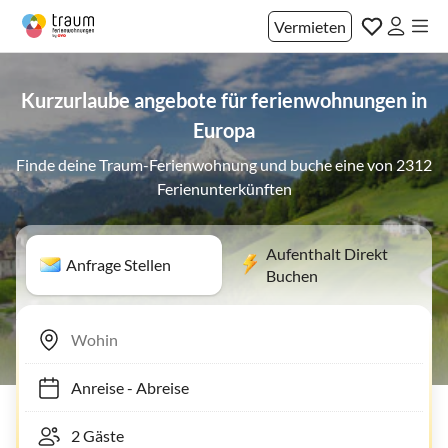
Vermieten
Kurzurlaube angebote für ferienwohnungen in
Europa
Finde deine Traum-Ferienwohnung und buche eine von 2312
Ferienunterkünften
Aufenthalt Direkt
Anfrage Stellen
Buchen
Anreise
-
Abreise