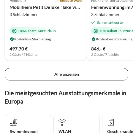
Hengstdijk
Beliebte Wahl
Neukirchen am Großvened
Super-Gastgeber
Mobilheim Petit Deluxe "lake view"
3 Schlafzimmer
3 Schlafzimmer
Schnellantworter
10% Rabatt
·
Kurzurlaub
10% Rabatt
·
Kurzurl
Kostenlose Stornierung
Kostenlose Stornierung
497,70 €
846,- €
2 Gäste / 7 Nächte
2 Gäste / 7 Nächte
Alle anzeigen
Die meistgesuchten Ausstattungsmerkmale in
Europa
Swimmingpool
WLAN
Geschirrspüle