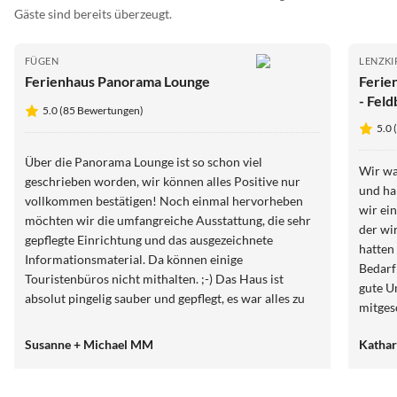
Gäste sind bereits überzeugt.
FÜGEN
LENZKI
Ferienhaus Panorama Lounge
Ferie
- Feld
5.0 (85 Bewertungen)
5.0
Über die Panorama Lounge ist so schon viel
Wir wa
geschrieben worden, wir können alles Positive nur
und ha
vollkommen bestätigen! Noch einmal hervorheben
wir ei
möchten wir die umfangreiche Ausstattung, die sehr
der wi
gepflegte Einrichtung und das ausgezeichnete
hatten
Informationsmaterial. Da können einige
Bedarf
Touristenbüros nicht mithalten. ;-) Das Haus ist
gute U
absolut pingelig sauber und gepflegt, es war alles zu
mitges
unserer höchsten Zufriedenheit. Die Gastgeberin ist
durch 
extrem freundlich, sehr hilfsbereit und immer sofort
Susanne + Michael MM
Kathar
unmitte
erreichbar. Einfach gaaanz toll!!! Wir hatten das
mit de
Gefühl als Fremde gekommen zu sein und als Freunde
und Ba
zu gehen. :-) Wir werden sicherlich unseren Urlaub