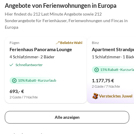
Ausflu
Angebote von Ferienwohnungen in Europa
ausschließlich positiv in Erinnerung behalten.
Spiele
Nochmals ganz herzlichen Dank für diesen
Hier findest du 212 Last Minute Angebote sowie 212
Verfüg
wunderschönen Aufenthalt die außergewöhnliche
Virtuelle
Sonderangebote für Ferienhäuser, Ferienwohnungen und Fincas in
ein kl
Tour
Gastfreundschaft.
Europa
5.0
(85)
Top-Inserat
5.0
(84)
Fügen
Beliebte Wahl
Binz
Super-Gastgeber
Ferienhaus Panorama Lounge
4 Schlafzimmer· 2 Bäder
1 Schlafzimmer· 1 Bäd
Schnellantworter
15% Rabatt
·
Kurzurl
1.177,75 €
10% Rabatt
·
Kurzurlaub
2 Gäste / 7 Nächte
693,- €
Verstecktes Juwel
2 Gäste / 7 Nächte
Alle anzeigen