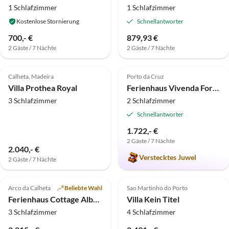
1 Schlafzimmer
1 Schlafzimmer
Kostenlose Stornierung
Schnellantworter
700,- €
879,93 €
2 Gäste / 7 Nächte
2 Gäste / 7 Nächte
4.7
(3)
Top-Inserat
5.0
(2)
Top-Inserat
Calheta, Madeira
Porto da Cruz
Villa Prothea Royal
Ferienhaus Vivenda Fortim
3 Schlafzimmer
2 Schlafzimmer
Schnellantworter
1.722,- €
2 Gäste / 7 Nächte
2.040,- €
Verstecktes Juwel
2 Gäste / 7 Nächte
Virtuelle
Tour
5.0
(1)
Top-Inserat
Top-Inserat
Arco da Calheta
Beliebte Wahl
Sao Martinho do Porto
Ferienhaus Cottage Alberto`s Paradies
Villa Kein Titel
3 Schlafzimmer
4 Schlafzimmer