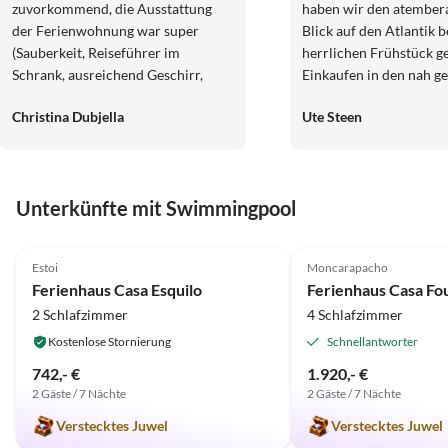
zuvorkommend, die Ausstattung
haben wir den atembe
der Ferienwohnung war super
Blick auf den Atlantik bei ei
(Sauberkeit, Reiseführer im
herrlichen Frühstück g
Schrank, ausreichend Geschirr,
Einkaufen in den nah g
Küchengeräte, etc.) und die
Supermärkten lies kei
Christina Dubjella
Ute Steen
Aussicht einmalig!
offen, sodass wir uns in
ausgestatteten Küche 
lecker und super frisch
Mahlzeiten zubereiten
Unterkünfte mit Swimmingpool
konnten.Durch die im
freundliche und hilfsbe
5.0
(7)
5.0
(5)
Unterstützung der Gast
Estoi
Moncarapacho
werden wir diese Zeit i
Ferienhaus Casa Esquilo
Ferienhaus Casa Fo
Erinnerung behalten. Ut
2 Schlafzimmer
4 Schlafzimmer
Steen
Kostenlose Stornierung
Schnellantworter
742,- €
1.920,- €
2 Gäste / 7 Nächte
2 Gäste / 7 Nächte
Verstecktes Juwel
Verstecktes Juwel