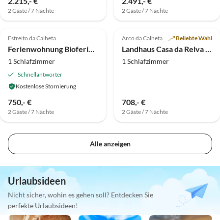
2.215,- €
2.491,- €
2 Gäste / 7 Nächte
2 Gäste / 7 Nächte
Virtuelle
Tour
Top-Inserat
Top-Inserat
Estreito da Calheta
Arco da Calheta
Beliebte Wahl
Ferienwohnung Bioferienwohnung
Landhaus Casa da Relva Seca
1 Schlafzimmer
1 Schlafzimmer
Schnellantworter
Kostenlose Stornierung
750,- €
708,- €
2 Gäste / 7 Nächte
2 Gäste / 7 Nächte
Alle anzeigen
Urlaubsideen
Nicht sicher, wohin es gehen soll? Entdecken Sie
perfekte Urlaubsideen!