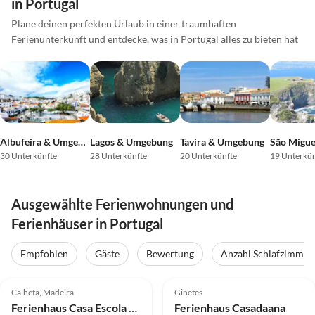
in Portugal
Plane deinen perfekten Urlaub in einer traumhaften
Ferienunterkunft und entdecke, was in Portugal alles zu bieten hat
Albufeira & Umgebung
Lagos & Umgebung
Tavira & Umgebung
São Migue
30 Unterkünfte
28 Unterkünfte
20 Unterkünfte
19 Unterkün
Ausgewählte Ferienwohnungen und
Ferienhäuser in Portugal
Empfohlen
Gäste
Bewertung
Anzahl Schlafzimmer
4.9
(14)
Top-Inserat
4.8
(5)
Top-Inserat
Calheta, Madeira
Ginetes
Ferienhaus Casa Escola Velha
Ferienhaus Casadaana