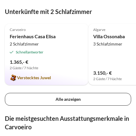
Virtuelle
Tour
Unterkünfte mit 2 Schlafzimmer
4.9
(7)
4.8
(2)
Carvoeiro
Algarve
Ferienhaus Casa Elisa
Villa Ossonaba
2 Schlafzimmer
3 Schlafzimmer
Schnellantworter
1.365,- €
2 Gäste / 7 Nächte
3.150,- €
Verstecktes Juwel
2 Gäste / 7 Nächte
Alle anzeigen
Die meistgesuchten Ausstattungsmerkmale in
Carvoeiro