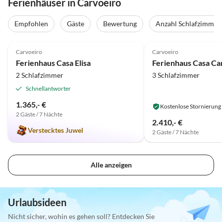
Ferienhäuser in Carvoeiro
Empfohlen
Gäste
Bewertung
Anzahl Schlafzimmer
4.9
(7)
4.9
(4)
Carvoeiro
Carvoeiro
Ferienhaus Casa Elisa
Ferienhaus Casa Ca
2 Schlafzimmer
3 Schlafzimmer
Schnellantworter
1.365,- €
Kostenlose Stornierung
2 Gäste / 7 Nächte
2.410,- €
Verstecktes Juwel
2 Gäste / 7 Nächte
Alle anzeigen
Urlaubsideen
Nicht sicher, wohin es gehen soll? Entdecken Sie