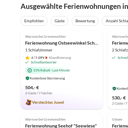
Ausgewählte Ferienwohnungen i
Empfohlen
Gäste
Bewertung
Anzahl Schl
4.9
(37)
5.0
Warnow bei Grevesmühlen
Warnow be
Ferienwohnung Ostseewinkel Schlüsselblume
Ferien
1 Schlafzimmer
2 Schlaf
4
/ 5
Klassifizierung
Schnel
Schnellantworter
15% Rabatt
·
Last Minute
Kostenlose Stornierung
504,- €
Kostenl
2 Gäste / 7 Nächte
530,- €
Verstecktes Juwel
2 Gäste / 
5.0
(2)
Top-Inserat
Warnow bei Grevesmühlen
Ostsee
Ferienwohnung Seehof "Seewiese"
Ferien