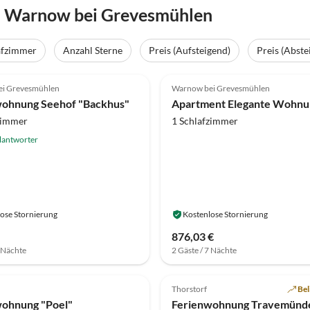
n Warnow bei Grevesmühlen
afzimmer
Anzahl Sterne
Preis (Aufsteigend)
Preis (Abste
(9)
Top-Inserat
3.9
(7)
i Grevesmühlen
Warnow bei Grevesmühlen
wohnung Seehof "Backhus"
zimmer
1 Schlafzimmer
lantworter
ose Stornierung
Kostenlose Stornierung
876,03 €
7 Nächte
2 Gäste / 7 Nächte
Thorstorf
Bel
wohnung "Poel"
Ferienwohnung Travemünd