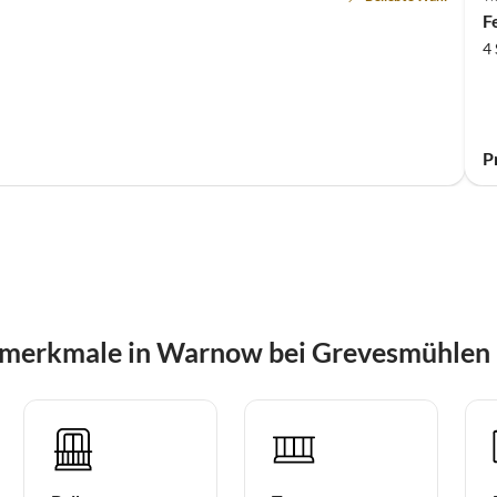
F
4
P
smerkmale in Warnow bei Grevesmühlen