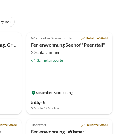
igend)
4.8
(6)
Warnow bei Grevesmühlen
Beliebte Wahl
Apartment Elegante Wohnung, Grevesmühlen
Ferienwohnung Seehof "Peerstall"
2 Schlafzimmer
Schnellantworter
Kostenlose Stornierung
565,- €
2 Gäste / 7 Nächte
iebte Wahl
Thorstorf
Beliebte Wahl
e
Ferienwohnung "Wismar"