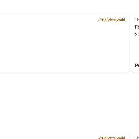
Aufmerksamkeiten machten den Urlaub perfekt.
Beliebte Wahl
Th
F
2
P
Beliebte Wahl
Th