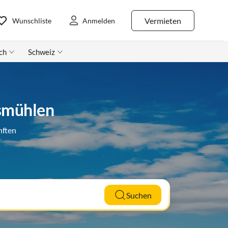
Vermieten
Wunschliste
Anmelden
ch
Schweiz
smühlen
nften
Suchen