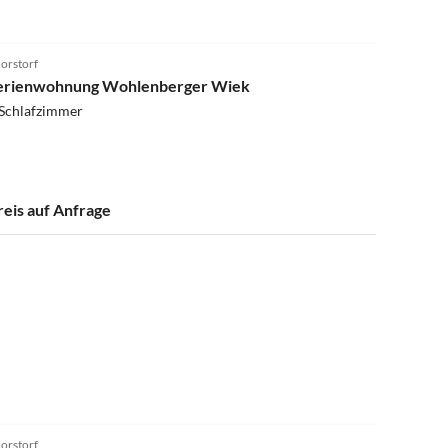
4.5
(2)
orstorf
erienwohnung Wohlenberger Wiek
 Schlafzimmer
reis auf Anfrage
orstorf