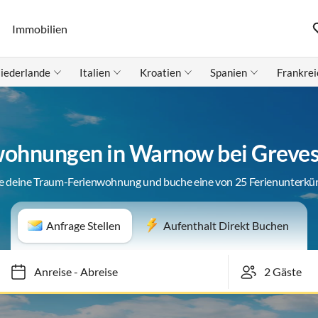
Immobilien
iederlande
Italien
Kroatien
Spanien
Frankrei
wohnungen in Warnow bei Greve
e deine Traum-Ferienwohnung und buche eine von 25 Ferienunterkü
Anfrage Stellen
Aufenthalt Direkt Buchen
Anreise
-
Abreise