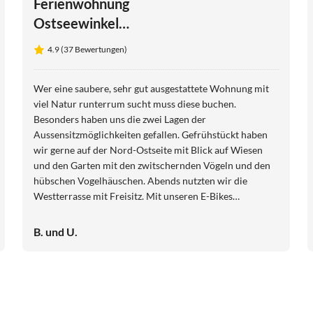
Ferienwohnung
Ostseewinkel
Schlüsselblume
4.9 (37 Bewertungen)
Wer eine saubere, sehr gut ausgestattete Wohnung mit
viel Natur runterrum sucht muss diese buchen.
Besonders haben uns die zwei Lagen der
Aussensitzmöglichkeiten gefallen. Gefrühstückt haben
wir gerne auf der Nord-Ostseite mit Blick auf Wiesen
und den Garten mit den zwitschernden Vögeln und den
hübschen Vogelhäuschen. Abends nutzten wir die
Westterrasse mit Freisitz. Mit unseren E-Bikes
erkundeten wir den schönen Klützer Winkel. Dabei
stärkten wir uns in netten Hofcafés und Restaurants.
B. und U.
Besonders schmeckte uns das Softeis. Und erfrischen
konnten wir uns in der Ostsee. Am Abend spazierten wir
öfters zum Beobachtungsturm des nahen Santower Sees.
Dabei trafen wir unterwegs schon verschiedene Tiere:
Kraniche, Pfaue, Störche. Die netten Gastgeber und ihre