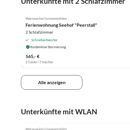
Unterkünfte mit 2 Schlafzimmer
uneingeschränkt weiterempfehlen!
4.8
(6)
Warnow bei Grevesmühlen
Ferienwohnung Seehof "Peerstall"
2 Schlafzimmer
Schnellantworter
Kostenlose Stornierung
565,- €
2 Gäste / 7 Nächte
Alle anzeigen
Unterkünfte mit WLAN
4.8
(6)
Warnow bei Grevesmühlen