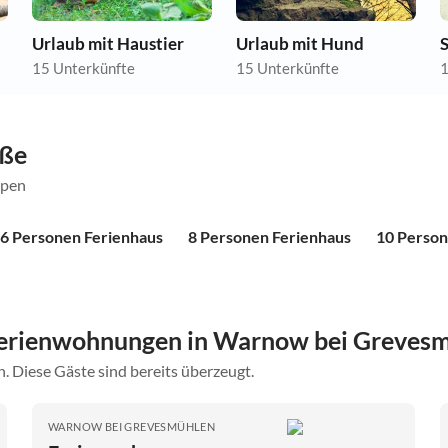
Urlaub mit Haustier
Urlaub mit Hund
15 Unterkünfte
15 Unterkünfte
1
öße
ppen
6 Personen Ferienhaus
8 Personen Ferienhaus
10 Person
Ferienwohnungen in Warnow bei Greves
. Diese Gäste sind bereits überzeugt.
WARNOW BEI GREVESMÜHLEN