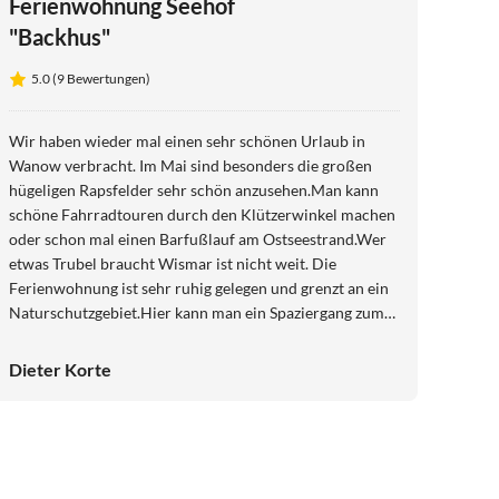
Ferienwohnung Seehof
"Backhus"
5.0 (9 Bewertungen)
Wir haben wieder mal einen sehr schönen Urlaub in
Wanow verbracht. Im Mai sind besonders die großen
hügeligen Rapsfelder sehr schön anzusehen.Man kann
schöne Fahrradtouren durch den Klützerwinkel machen
oder schon mal einen Barfußlauf am Ostseestrand.Wer
etwas Trubel braucht Wismar ist nicht weit. Die
Ferienwohnung ist sehr ruhig gelegen und grenzt an ein
Naturschutzgebiet.Hier kann man ein Spaziergang zum
See machen und auf Steg den Sonnenuntergang
genießen.
Dieter Korte