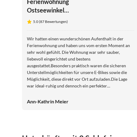
Ferienwohnung
Ostseewinkel
Gänseblümchen
5.0 (87 Bewertungen)
Wir hatten einen wunderschönen Aufenthalt in der
Ferienwohnung und haben uns vom ersten Moment an
sehr wohl gefühlt. Die Wohnung war sehr sauber,
liebevoll eingerichtet und bestens
ausgestattet.Besonders praktisch waren die sicheren
Unterstellmöglichkeiten für unsere E-Bikes sowie die
Möglichkeit, diese direkt vor Ort aufzuladen.Die Lage
war ideal-ruhig und dennoch ein perfekter
Ausgangspunkt für Ausflüge. Die Ostsee war mit dem
Fahrrad sehr gut und schnell zu erreichen, sodass wir
Ann-Kathrin Meier
viele schöne Touren unternehmen konnten. Besonders
unsere Kinder hatten viel Spaß und wir konnten die
gemeinsame Zeit in vollen Zügen genießen. Die
Gastgeber waren sehr freundlich und hilfsbereit. Wir
kommen gerne wieder und können die Ferienwohnung