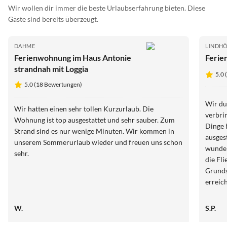
Wir wollen dir immer die beste Urlaubserfahrung bieten. Diese
Gäste sind bereits überzeugt.
DAHME
LINDH
Ferienwohnung im Haus Antonie
Ferie
strandnah mit Loggia
5.0
5.0 (18 Bewertungen)
Wir du
Wir hatten einen sehr tollen Kurzurlaub. Die
verbrin
Wohnung ist top ausgestattet und sehr sauber. Zum
Dinge 
Strand sind es nur wenige Minuten. Wir kommen in
ausges
unserem Sommerurlaub wieder und freuen uns schon
wunder
sehr.
die Fl
Grunds
erreic
Hervor
als sa
W.
S.P.
begrüß
Danke f