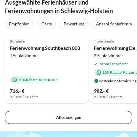
Ausgewählte Ferienhäuser und
Ferienwohnungen in Schleswig-Holstein
Empfohlen
Gäste
Bewertung
Anzahl Schlafzimmer
4.9
(24)
Top-Inserat
4.9
(23)
Burgtiefe
Travemünde
Ferienwohnung Southbeach 003
Ferienwohnung De
1 Schlafzimmer
2 Schlafzimmer
Schnellantworter
10% Rabatt
·
Kurzurl
10% Rabatt
·
Kurzurlaub
Kostenlose Stornierung
716,- €
982,- €
2 Gäste / 7 Nächte
2 Gäste / 7 Nächte
Alle anzeigen