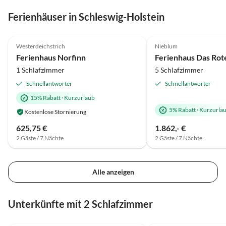
Ferienhäuser in Schleswig-Holstein
4.9
(9)
Top-Inserat
4.9
(4)
Westerdeichstrich
Nieblum
Ferienhaus Norfinn
Ferienhaus Das Rot
1 Schlafzimmer
5 Schlafzimmer
Schnellantworter
Schnellantworter
15% Rabatt
·
Kurzurlaub
5% Rabatt
·
Kurzurla
Kostenlose Stornierung
625,75 €
1.862,- €
2 Gäste / 7 Nächte
2 Gäste / 7 Nächte
Alle anzeigen
Unterkünfte mit 2 Schlafzimmer
4.9
(23)
Top-Inserat
5.0
(18)