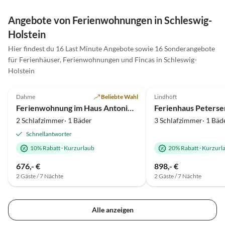
Angebote von Ferienwohnungen in Schleswig-
Holstein
Hier findest du 16 Last Minute Angebote sowie 16 Sonderangebote
für Ferienhäuser, Ferienwohnungen und Fincas in Schleswig-
Holstein
5.0
(18)
Top-Inserat
5.0
(17)
Dahme
Beliebte Wahl
Lindhöft
Ferienwohnung im Haus Antonie strandnah mit Loggia
Ferienhaus Peterse
2 Schlafzimmer· 1 Bäder
3 Schlafzimmer· 1 Bäd
Schnellantworter
10% Rabatt
·
Kurzurlaub
20% Rabatt
·
Kurzurl
676,- €
898,- €
2 Gäste / 7 Nächte
2 Gäste / 7 Nächte
Alle anzeigen