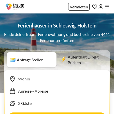
Vermieten
Ferienhäuser in Schleswig-Holstein
Finde deine Traum-Ferienwohnung und buche eine von 4461
Ferienunterkünften
Aufenthalt Direkt
Anfrage Stellen
Buchen
Anreise
-
Abreise