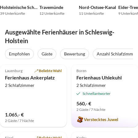
Holsteinische Schweiz
Travemünde
Nord-Ostsee-Kanal
Eider-Tre
39 Unterkünfte
12 Unterkünfte
11 Unterkünfte
9 Unterkünf
Ausgewählte Ferienhäuser in Schleswig-
Holstein
Empfohlen
Gäste
Bewertung
Anzahl Schlafzimmer
5.0
(33)
Top-Inserat
4.9
(25)
Top-Inserat
Lauenburg
Beliebte Wahl
Boren
Ferienhaus Ankerplatz
Ferienhaus Uhlekuhl
2 Schlafzimmer
2 Schlafzimmer
Schnellantworter
560,- €
2 Gäste / 7 Nächte
Virtuelle
1.065,- €
Tour
Verstecktes Juwel
2 Gäste / 7 Nächte
4.9
(16)
Top-Inserat
4.4
(4)
Top-Inserat
Süsel
Beliebte Wahl
Karby