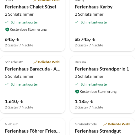
Super-Gastgeber
Ferienhaus Chalet Süsel
Ferienhaus Karby
2 Schlafzimmer
2 Schlafzimmer
Schnellantworter
Schnellantworter
Kostenlose Stornierung
645,- €
ab 745,- €
2 Gäste / 7 Nächte
2 Gäste / 7 Nächte
4.6
(3)
Top-Inserat
Top-Inserat
Scharbeutz
Beliebte Wahl
Büsum
Ferienhaus Baracuda - Adria
Ferienhaus Strandperle 1
5 Schlafzimmer
3 Schlafzimmer
Schnellantworter
Schnellantworter
Kostenlose Stornierung
1.610,- €
1.185,- €
2 Gäste / 7 Nächte
2 Gäste / 7 Nächte
Top-Inserat
Top-Inserat
Nieblum
Großenbrode
Beliebte Wahl
Ferienhaus Föhrer Friesenkate West
Ferienhaus Strandgut