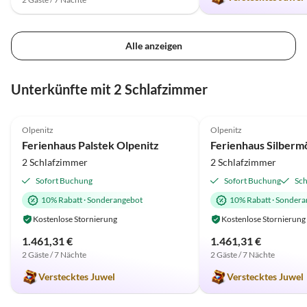
Alle anzeigen
Unterkünfte mit 2 Schlafzimmer
4.9
(21)
4.9
(2)
Olpenitz
Olpenitz
Ferienhaus Palstek Olpenitz
Ferienhaus Silberm
2 Schlafzimmer
2 Schlafzimmer
Sofort Buchung
Sofort Buchung
Sch
10% Rabatt
·
Sonderangebot
10% Rabatt
·
Sondera
Kostenlose Stornierung
Kostenlose Stornierung
1.461,31 €
1.461,31 €
2 Gäste / 7 Nächte
2 Gäste / 7 Nächte
Verstecktes Juwel
Verstecktes Juwel