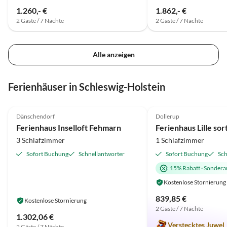
1.260,- €
1.862,- €
2 Gäste / 7 Nächte
2 Gäste / 7 Nächte
Alle anzeigen
Ferienhäuser in Schleswig-Holstein
4.7
(17)
4.9
(7)
Dänschendorf
Dollerup
Ferienhaus Inselloft Fehmarn
Ferienhaus Lille sor
3 Schlafzimmer
1 Schlafzimmer
Sofort Buchung
Schnellantworter
Sofort Buchung
Sch
15% Rabatt
·
Sondera
Kostenlose Stornierung
839,85 €
Kostenlose Stornierung
2 Gäste / 7 Nächte
1.302,06 €
Verstecktes Juwel
2 Gäste / 7 Nächte