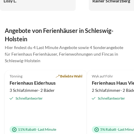
Lissy L.
Rainer Schwarzberg
Angebote von Ferienhäuser in Schleswig-
Holstein
Hier findest du 4 Last Minute Angebote sowie 4 Sonderangebote
für Ferienhaus Ferienhäuser, Ferienwohnungen und Fincas in
Schleswig-Holstein
5.0
(14)
Top-Inserat
4.8
(6)
Tönning
Beliebte Wahl
Wyk auf Föhr
Ferienhaus Eiderhuus
Ferienhaus Haus Vi
3 Schlafzimmer· 2 Bäder
2 Schlafzimmer· 2 Bäd
Schnellantworter
Schnellantworter
11% Rabatt
·
Last Minute
5% Rabatt
·
Last Minu