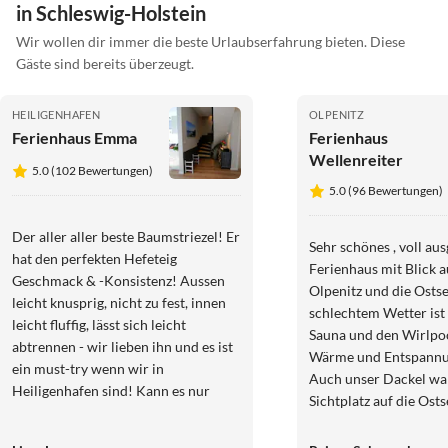
in Schleswig-Holstein
Wir wollen dir immer die beste Urlaubserfahrung bieten. Diese
Gäste sind bereits überzeugt.
HEILIGENHAFEN
OLPENITZ
Ferienhaus Emma
Ferienhaus
Wellenreiter
5.0 (102 Bewertungen)
5.0 (96 Bewertungen)
Der aller aller beste Baumstriezel! Er
Sehr schönes , voll au
hat den perfekten Hefeteig
Ferienhaus mit Blick 
Geschmack & -Konsistenz! Aussen
Olpenitz und die Ostse
leicht knusprig, nicht zu fest, innen
schlechtem Wetter ist
leicht fluffig, lässt sich leicht
Sauna und den Wirlpo
abtrennen - wir lieben ihn und es ist
Wärme und Entspannu
ein must-try wenn wir in
Auch unser Dackel wa
Heiligenhafen sind! Kann es nur
Sichtplatz auf die Osts
empfehlen!! Unbedingt dahin!
zufriedenstellend besc