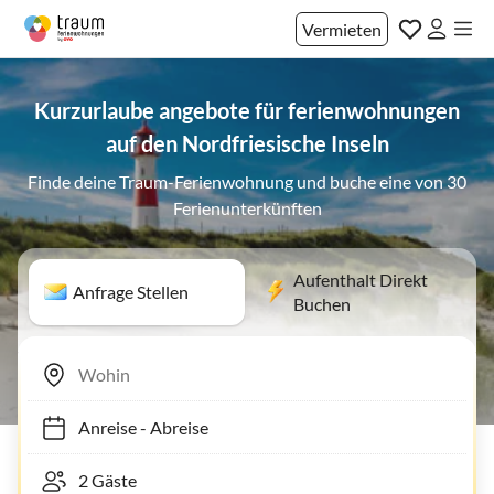
Vermieten
Kurzurlaube angebote für ferienwohnungen
auf den Nordfriesische Inseln
Finde deine Traum-Ferienwohnung und buche eine von 30
Ferienunterkünften
Aufenthalt Direkt
Anfrage Stellen
Buchen
Anreise
-
Abreise