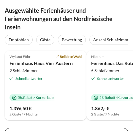
Ausgewählte Ferienhäuser und
Ferienwohnungen auf den Nordfriesische
Inseln
Empfohlen
Gäste
Bewertung
Anzahl Schlafzimmer
4.8
(6)
4.9
(4)
Wyk auf Föhr
Beliebte Wahl
Nieblum
Ferienhaus Haus Vier Austern
Ferienhaus Das Rot
2 Schlafzimmer
5 Schlafzimmer
Schnellantworter
Schnellantworter
5% Rabatt
·
Kurzurlaub
5% Rabatt
·
Kurzurla
1.396,50 €
1.862,- €
2 Gäste / 7 Nächte
2 Gäste / 7 Nächte