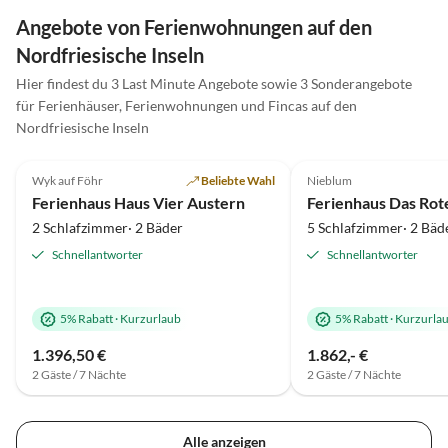
Angebote von Ferienwohnungen auf den
Nordfriesische Inseln
Hier findest du 3 Last Minute Angebote sowie 3 Sonderangebote
für Ferienhäuser, Ferienwohnungen und Fincas auf den
Nordfriesische Inseln
4.8
(6)
4.9
(4)
Wyk auf Föhr
Beliebte Wahl
Nieblum
Ferienhaus Haus Vier Austern
Ferienhaus Das Rot
2 Schlafzimmer· 2 Bäder
5 Schlafzimmer· 2 Bäd
Schnellantworter
Schnellantworter
5% Rabatt
·
Kurzurlaub
5% Rabatt
·
Kurzurla
1.396,50 €
1.862,- €
2 Gäste / 7 Nächte
2 Gäste / 7 Nächte
Alle anzeigen