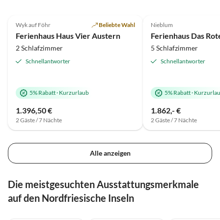
4.8
(6)
4.9
(4)
Wyk auf Föhr
Beliebte Wahl
Nieblum
Ferienhaus Haus Vier Austern
Ferienhaus Das Rot
2 Schlafzimmer
5 Schlafzimmer
Schnellantworter
Schnellantworter
5% Rabatt
·
Kurzurlaub
5% Rabatt
·
Kurzurla
1.396,50 €
1.862,- €
2 Gäste / 7 Nächte
2 Gäste / 7 Nächte
Alle anzeigen
Die meistgesuchten Ausstattungsmerkmale
auf den Nordfriesische Inseln