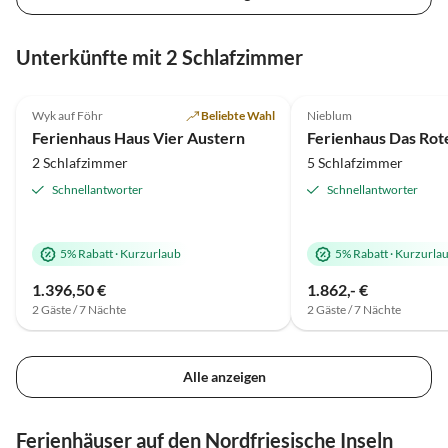
Unterkünfte mit 2 Schlafzimmer
4.8
(6)
4.9
(4)
Wyk auf Föhr
Beliebte Wahl
Nieblum
Ferienhaus Haus Vier Austern
Ferienhaus Das Rot
2 Schlafzimmer
5 Schlafzimmer
Schnellantworter
Schnellantworter
5% Rabatt
·
Kurzurlaub
5% Rabatt
·
Kurzurla
1.396,50 €
1.862,- €
2 Gäste / 7 Nächte
2 Gäste / 7 Nächte
Alle anzeigen
Ferienhäuser auf den Nordfriesische Inseln