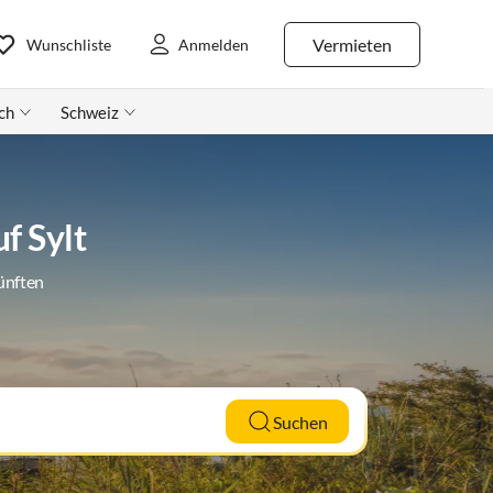
Vermieten
Wunschliste
Anmelden
ch
Schweiz
f Sylt
ünften
Suchen