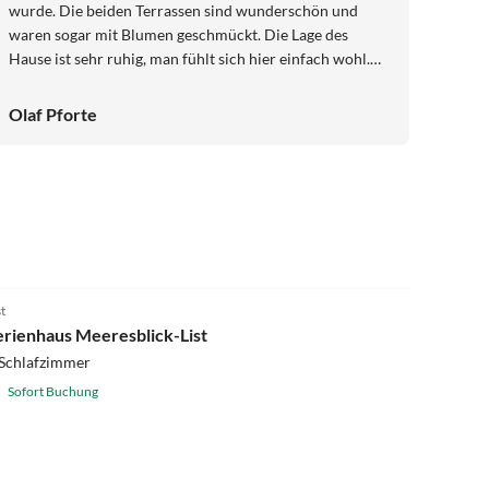
wurde. Die beiden Terrassen sind wunderschön und
waren sogar mit Blumen geschmückt. Die Lage des
Hause ist sehr ruhig, man fühlt sich hier einfach wohl.
Der Weg zum Strand ist auch mit Kleinkind das
selbständig laufen will gut zu machen. Wir waren 5
Olaf Pforte
Erwachsene mit einem 2,5 jährigen Kind. Wir haben uns
rundum wohlgefühlt und werden beim nächsten
Sylturlaub wieder dieses perfekte Haus buchen. Von
Herzen Danke für alles und auch der Dame die das Haus
pflegt, es war super sauber.
4.4
(9)
st
erienhaus Meeresblick-List
 Schlafzimmer
Sofort Buchung