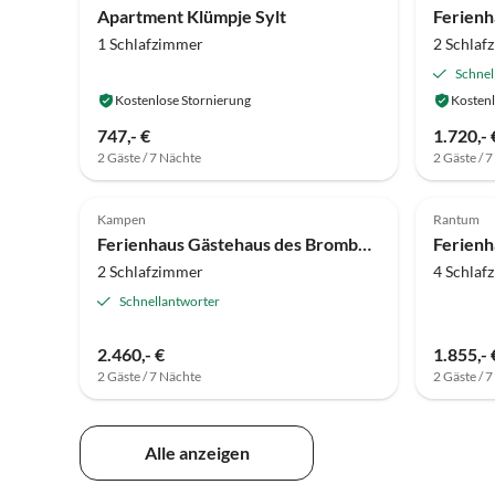
Apartment Klümpje Sylt
Ferienh
1 Schlafzimmer
2 Schlaf
Schnel
Kostenlose Stornierung
Kostenl
747,- €
1.720,- 
2 Gäste / 7 Nächte
2 Gäste / 
5.0
(1)
Top-Inserat
5.0
Kampen
Rantum
Strand
Ferienhaus Gästehaus des Brombeerhof
Ferienh
2 Schlafzimmer
4 Schlaf
Schnellantworter
2.460,- €
1.855,- 
2 Gäste / 7 Nächte
2 Gäste / 
Alle anzeigen