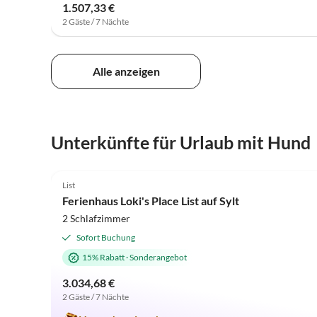
1.507,33 €
2 Gäste / 7 Nächte
Alle anzeigen
Unterkünfte für Urlaub mit Hund
5.0
(2)
List
Ferienhaus Loki's Place List auf Sylt
2 Schlafzimmer
Sofort Buchung
15% Rabatt
·
Sonderangebot
3.034,68 €
2 Gäste / 7 Nächte