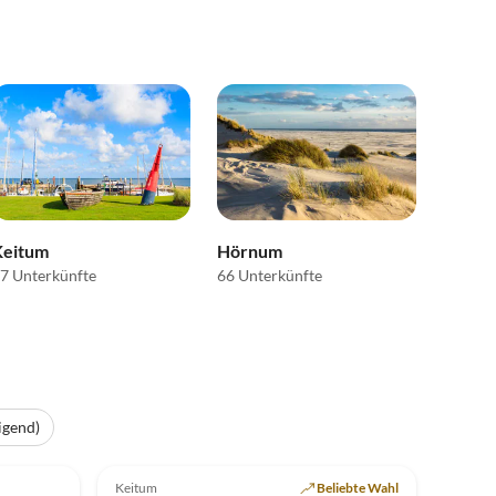
Keitum
Hörnum
7 Unterkünfte
66 Unterkünfte
igend)
Top-Inserat
5.0
(2)
Top-Inserat
Keitum
Beliebte Wahl