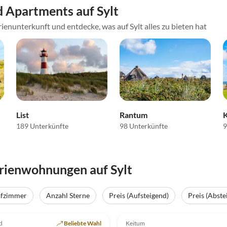
 Apartments auf Sylt
ienunterkunft und entdecke, was auf Sylt alles zu bieten hat
List
Rantum
189 Unterkünfte
98 Unterkünfte
9
rienwohnungen auf Sylt
afzimmer
Anzahl Sterne
Preis (Aufsteigend)
Preis (Abste
(4)
Top-Inserat
5.0
(3)
d
Beliebte Wahl
Keitum