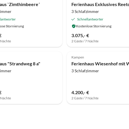
aus `Zimthimbeere´
zimmer
3 Schlafzimmer
lantworter
Schnellantworter
ose Stornierung
Kostenlose Stornierung
€
3.075,- €
7 Nächte
2 Gäste / 7 Nächte
(1)
Top-Inserat
Kampen
urlaub
aus "Strandweg 8 a"
zimmer
3 Schlafzimmer
€
4.200,- €
7 Nächte
2 Gäste / 7 Nächte