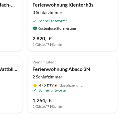
Ferienhaus Exklusives Reetdach-Hausteil in Keitum
Ferienwohnung Klenterhüs
3 Schlafzimmer
Schnellantworter
Kostenlose Stornierung
2.820,- €
2 Gäste / 7 Nächte
Top-Inserat
Top-Inserat
Wenningstedt
Ferienhaus Wiesenhof mit Wattblick
Ferienwohnung Abaco 3N
2 Schlafzimmer
4
/ 5
Klassifizierung
Schnellantworter
1.264,- €
2 Gäste / 7 Nächte