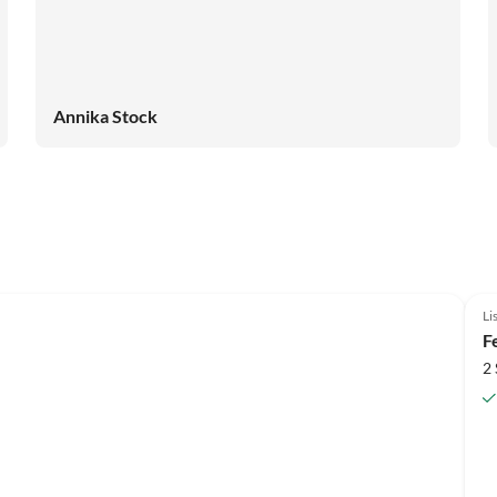
Annika Stock
Li
F
2