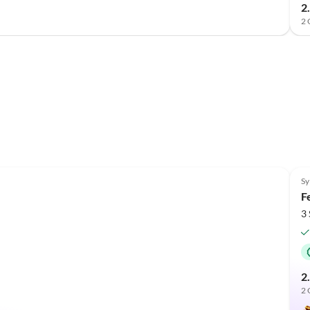
2
2 
Sy
F
3
2
2 