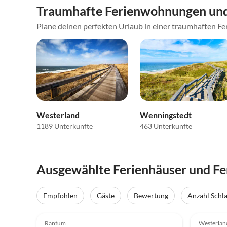
Traumhafte Ferienwohnungen und
Plane deinen perfekten Urlaub in einer traumhaften Fer
Westerland
Wenningstedt
1189 Unterkünfte
463 Unterkünfte
Ausgewählte Ferienhäuser und Fe
Empfohlen
Gäste
Bewertung
Anzahl Schl
4.9
(46)
Top-Inserat
4.3
Rantum
Westerlan