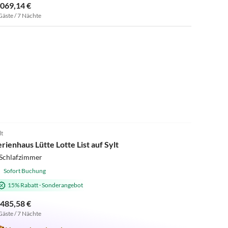
.069,14 €
Gäste / 7 Nächte
5.0
(1)
lt
erienhaus Lütte Lotte List auf Sylt
 Schlafzimmer
Sofort Buchung
15% Rabatt
·
Sonderangebot
.485,58 €
Gäste / 7 Nächte