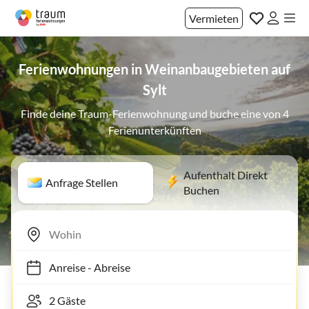
Vermieten
Ferienwohnungen in Weinanbaugebieten auf
Sylt
Finde deine Traum-Ferienwohnung und buche eine von 4
Ferienunterkünften
Aufenthalt Direkt
Anfrage Stellen
Buchen
Anreise
-
Abreise