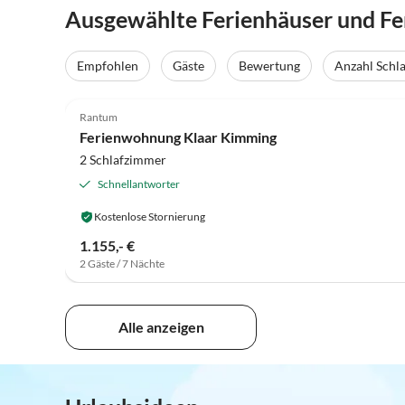
Ausgewählte Ferienhäuser und F
Empfohlen
Gäste
Bewertung
Anzahl Schl
5.0
(8)
Rantum
Ferienwohnung Klaar Kimming
2 Schlafzimmer
Schnellantworter
Kostenlose Stornierung
1.155,- €
2 Gäste / 7 Nächte
Alle anzeigen