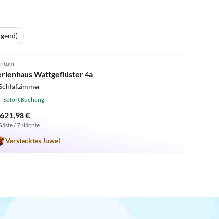
igend)
5.0
(5)
antum
erienhaus Wattgeflüster 4a
 Schlafzimmer
Sofort Buchung
.621,98 €
Gäste / 7 Nächte
Verstecktes Juwel