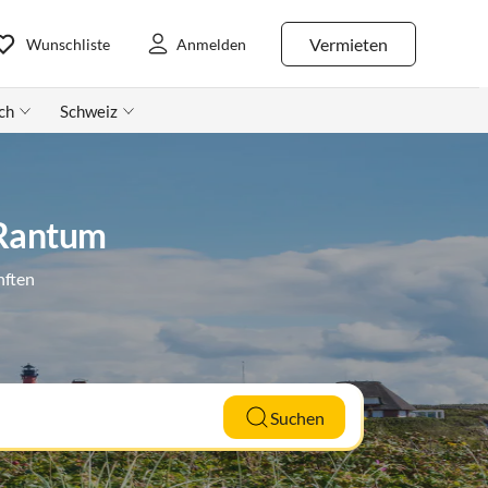
Vermieten
Wunschliste
Anmelden
ch
Schweiz
 Rantum
nften
Suchen