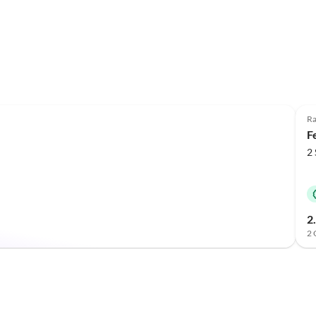
R
F
2
2
2 