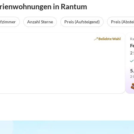
erienwohnungen in Rantum
afzimmer
Anzahl Sterne
Preis (Aufsteigend)
Preis (Abste
Beliebte Wahl
R
F
2
5
2 