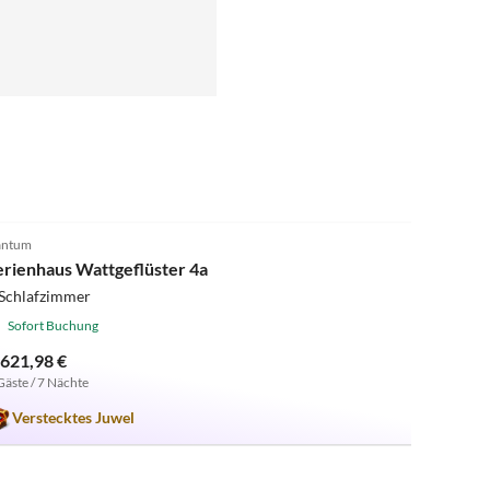
5.0
(5)
antum
erienhaus Wattgeflüster 4a
 Schlafzimmer
Sofort Buchung
.621,98 €
Gäste / 7 Nächte
Verstecktes Juwel