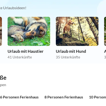
kte Urlaubsideen!
Urlaub mit Haustier
Urlaub mit Hund
A
41 Unterkünfte
35 Unterkünfte
3
öße
ppen
6 Personen Ferienhaus
8 Personen Ferienhaus
10 Person