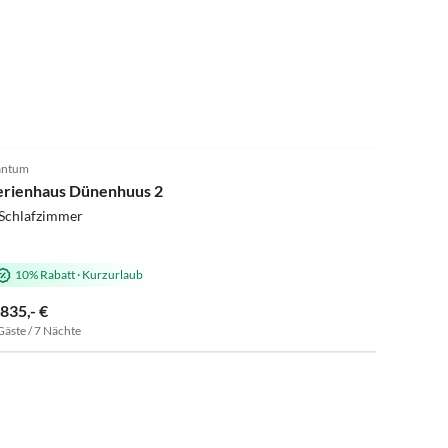
antum
erienhaus Dünenhuus 2
 Schlafzimmer
10% Rabatt
·
Kurzurlaub
.835,- €
Gäste / 7 Nächte