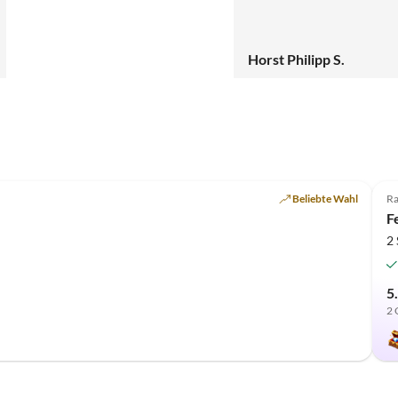
Horst Philipp S.
Beliebte Wahl
R
F
2
5
2 