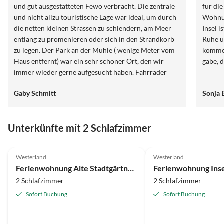
und gut ausgestatteten Fewo verbracht. Die zentrale
für di
und nicht allzu touristische Lage war ideal, um durch
Wohnun
die netten kleinen Strassen zu schlendern, am Meer
Insel i
entlang zu promenieren oder sich in den Strandkorb
Ruhe u
zu legen. Der Park an der Mühle ( wenige Meter vom
kommen
Haus entfernt) war ein sehr schöner Ort, den wir
gäbe, 
immer wieder gerne aufgesucht haben. Fahrräder
können problemlos untergestellt werden. Der Kaffee
Gaby Schmitt
Sonja 
und die selbstgemachte Marmelade, die wir als
Gastgeschenk erhalten haben, waren vorzüglich
Unterkünfte mit 2 Schlafzimmer
4.6
(27)
4.7
(27)
Westerland
Westerland
Ferienwohnung Alte Stadtgärtnerei, Whg. 28
2 Schlafzimmer
2 Schlafzimmer
Sofort Buchung
Sofort Buchung