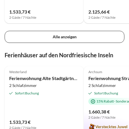
1.533,73 €
2.125,66 €
2 Gäste / 7 Nächte
2 Gäste / 7 Nächte
Alle anzeigen
Ferienhäuser auf den Nordfriesische Inseln
4.6
(27)
4.9
(6)
Westerland
Archsum
Ferienwohnung Alte Stadtgärtnerei, Whg. 28
2 Schlafzimmer
2 Schlafzimmer
Sofort Buchung
Sofort Buchung
15% Rabatt
·
Sondera
1.660,38 €
2 Gäste / 7 Nächte
1.533,73 €
Verstecktes Juwel
2 Gäste / 7 Nächte