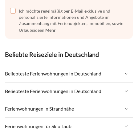
Ich möchte regelmäßig per E-Mail exklusive und
personalisierte Informationen und Angebote im
Zusammenhang mit Ferienobjekten, Immobilien, sowie
Urlaubsideen
Mehr
Beliebte Reiseziele in Deutschland
Beliebteste Ferienwohnungen in Deutschland
Ferienwohnungen in Deutschland
Beliebteste Ferienwohnungen in Deutschland
Ferienwohnungen in Ostsee
Ferienwohnungen in Deutschland
Ferienwohnungen in Strandnähe
Ferienwohnungen in Nordsee
Ferienwohnungen in Ostsee
Ferienwohnungen in Schleswig-Holstein
Ferienwohnungen in Strandnähe in Deutschland
Ferienwohnungen für Skiurlaub
Ferienwohnungen in Nordsee
Ferienwohnungen in Mecklenburg-Vorpommern
Ferienwohnungen in Strandnähe in Ostsee