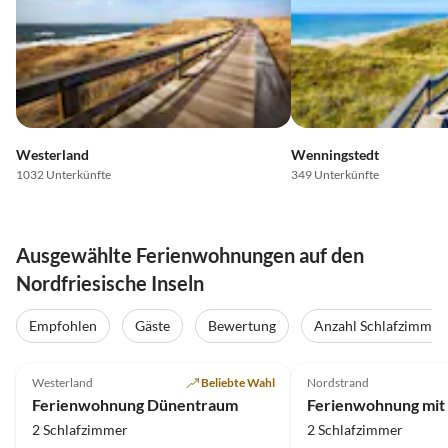
Westerland
Wenningstedt
1032 Unterkünfte
349 Unterkünfte
Ausgewählte Ferienwohnungen auf den
Nordfriesische Inseln
Empfohlen
Gäste
Bewertung
Anzahl Schlafzimmer
5.0
(26)
Top-Inserat
5.0
(12)
Westerland
Beliebte Wahl
Nordstrand
Super-Gastgeber
Ferienwohnung Dünentraum
2 Schlafzimmer
2 Schlafzimmer