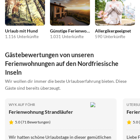
Urlaub mit Hund
Günstige Ferienwohnungen
Allergikergeeignet
1.116 Unterkünfte
1.031 Unterkünfte
590 Unterkünfte
Gästebewertungen von unseren
Ferienwohnungen auf den Nordfriesische
Inseln
Wir wollen dir immer die beste Urlaubserfahrung bieten. Diese
Gäste sind bereits überzeugt.
WYK AUF FÖHR
UTERS
Ferienwohnung Strandläufer
Feri
5.0 (71 Bewertungen)
5.0
Wir hatten schöne Urlaubstage in dieser gemütlichen
Liebe 