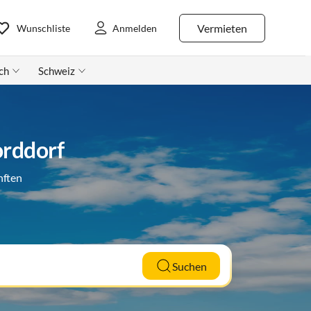
Vermieten
Wunschliste
Anmelden
ch
Schweiz
orddorf
nften
Suchen