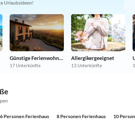
kte Urlaubsideen!
Günstige Ferienwohnungen
Allergikergeeignet
17 Unterkünfte
13 Unterkünfte
1
öße
ppen
6 Personen Ferienhaus
8 Personen Ferienhaus
10 Person