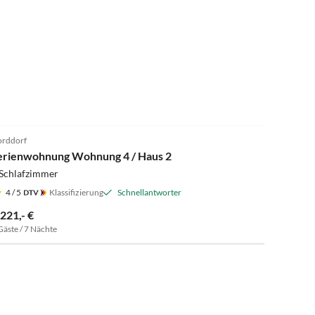
rddorf
erienwohnung Wohnung 4 / Haus 2
 Schlafzimmer
4
/ 5
Klassifizierung
Schnellantworter
.221,- €
Gäste / 7 Nächte