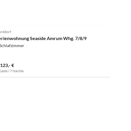
5.0
(1)
rddorf
erienwohnung Seaside Amrum Whg. 7/8/9
 Schlafzimmer
.123,- €
Gäste / 7 Nächte