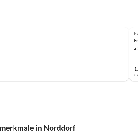
No
F
2
1
2 
smerkmale in Norddorf