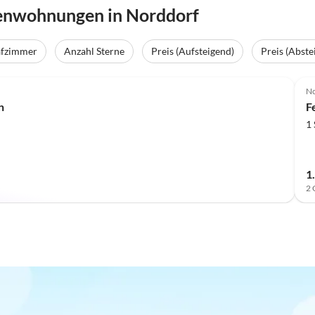
ienwohnungen in Norddorf
afzimmer
Anzahl Sterne
Preis (Aufsteigend)
Preis (Abste
Top-Inserat
No
n
F
1
1
2 