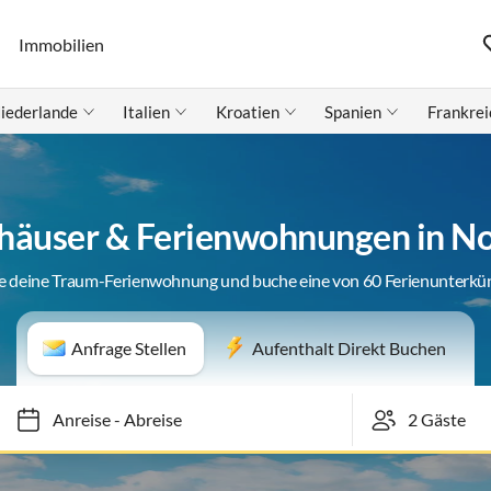
Immobilien
iederlande
Italien
Kroatien
Spanien
Frankrei
häuser & Ferienwohnungen in N
e deine Traum-Ferienwohnung und buche eine von 60 Ferienunterkü
Anfrage Stellen
Aufenthalt Direkt Buchen
Anreise
-
Abreise