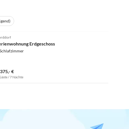
igend)
5.0
(1)
rddorf
erienwohnung Erdgeschoss
 Schlafzimmer
.375,- €
Gäste / 7 Nächte