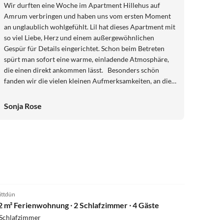
Wir durften eine Woche im Apartment Hillehus auf
Amrum verbringen und haben uns vom ersten Moment
an unglaublich wohlgefühlt. Lil hat dieses Apartment mit
so viel Liebe, Herz und einem außergewöhnlichen
Gespür für Details eingerichtet. Schon beim Betreten
spürt man sofort eine warme, einladende Atmosphäre,
die einen direkt ankommen lässt. Besonders schön
fanden wir die vielen kleinen Aufmerksamkeiten, an die
gedacht wurde, wie z. B. ein Ladekabel. Man merkt
einfach, dass hier mit echter Sorgfalt und echter
Sonja Rose
Gastfreundschaft an das Wohl der Gäste gedacht wird.
Amrum ist sowieso zu jeder Jahreszeit eine wunderbare
Auszeit. Und dieses Apartment macht den Aufenthalt
wirklich perfekt. Wir kommen auf jeden Fall wieder und
freuen uns jetzt schon darauf. Liebe Lil, danke für diesen
wunderschönen Aufenthalt.
ttdün
2 m² Ferienwohnung ∙ 2 Schlafzimmer ∙ 4 Gäste
 Schlafzimmer