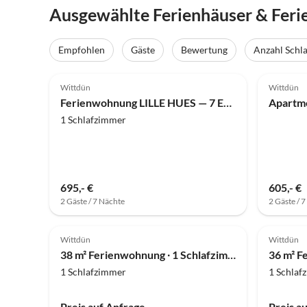
Ausgewählte Ferienhäuser & Fer
Empfohlen
Gäste
Bewertung
Anzahl Schl
4.5
(3)
Top-Inserat
4.6
Wittdün
Wittdün
Ferienwohnung LILLE HUES — 7 EDDA
1 Schlafzimmer
695,- €
605,- €
2 Gäste / 7 Nächte
2 Gäste / 
Wittdün
Wittdün
38 m² Ferienwohnung ∙ 1 Schlafzimmer ∙ 3 Gäste
1 Schlafzimmer
1 Schlaf
Preis auf Anfrage
Preis a