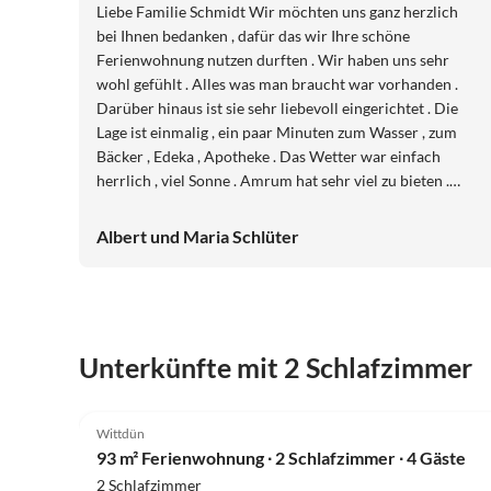
Liebe Familie Schmidt Wir möchten uns ganz herzlich
bei Ihnen bedanken , dafür das wir Ihre schöne
Ferienwohnung nutzen durften . Wir haben uns sehr
wohl gefühlt . Alles was man braucht war vorhanden .
Darüber hinaus ist sie sehr liebevoll eingerichtet . Die
Lage ist einmalig , ein paar Minuten zum Wasser , zum
Bäcker , Edeka , Apotheke . Das Wetter war einfach
herrlich , viel Sonne . Amrum hat sehr viel zu bieten .
Man kann Kilometerlang wandern . Wir haben uns
richtig in die Insel verliebt . Gerne kommen wir wieder .
Albert und Maria Schlüter
Wir wünschen Ihnen alles Liebe , eine schöne
Adventszeit , und bleiben Sie gesund . Vielleicht bis im
nächsten Jahr Herzliche Grüße Albert und Maria
Schlüter
Unterkünfte mit 2 Schlafzimmer
Wittdün
93 m² Ferienwohnung ∙ 2 Schlafzimmer ∙ 4 Gäste
2 Schlafzimmer