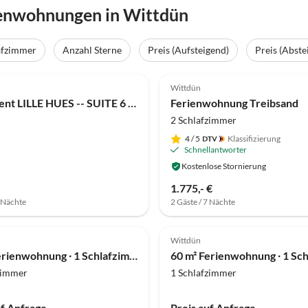
ienwohnungen in Wittdün
afzimmer
Anzahl Sterne
Preis (Aufsteigend)
Preis (Abste
(2)
Top-Inserat
Wittdün
Apartment LILLE HUES -- SUITE 6 LINA
Ferienwohnung Treibsand
2 Schlafzimmer
4
/ 5
Klassifizierung
Schnellantworter
Kostenlose Stornierung
1.775,- €
7 Nächte
2 Gäste / 7 Nächte
Wittdün
36 m² Ferienwohnung ∙ 1 Schlafzimmer ∙ 2 Gäste
zimmer
1 Schlafzimmer
uf Anfrage
Preis auf Anfrage