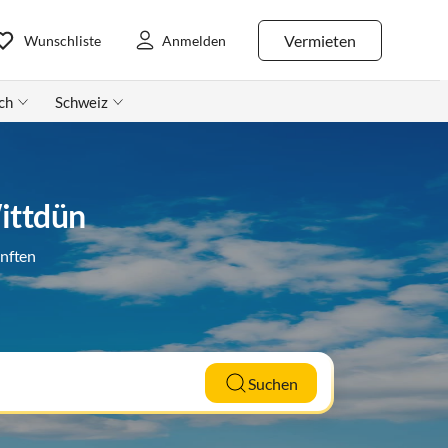
Vermieten
Wunschliste
Anmelden
ch
Schweiz
ittdün
ünften
Suchen