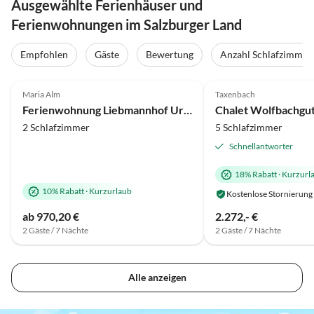
Ausgewählte Ferienhäuser und
Ferienwohnungen im Salzburger Land
Empfohlen
Gäste
Bewertung
Anzahl Schlafzimmer
5.0
(31)
5.0
(10)
Maria Alm
Taxenbach
Ferienwohnung Liebmannhof Uromas Stüberl
Chalet Wolfbachgu
2 Schlafzimmer
5 Schlafzimmer
Schnellantworter
18% Rabatt
·
Kurzurl
10% Rabatt
·
Kurzurlaub
Kostenlose Stornierung
ab 970,20 €
2.272,- €
2 Gäste / 7 Nächte
2 Gäste / 7 Nächte
Alle anzeigen