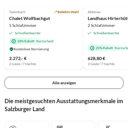
5.0
(10)
Top-Inserat
5.0
(3)
Taxenbach
Beliebte Wahl
Abtenau
Chalet Wolfbachgut
5 Schlafzimmer
2 Schlafzimmer
Schnellantworter
Schnellantworter
18% Rabatt
·
Kurzurlaub
20% Rabatt
·
Kurzurl
Kostenlose Stornierung
2.272,- €
628,80 €
2 Gäste / 7 Nächte
2 Gäste / 7 Nächte
Alle anzeigen
Die meistgesuchten Ausstattungsmerkmale im
Salzburger Land