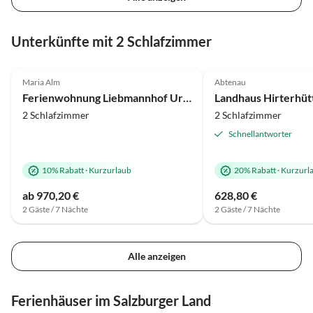
Unterkünfte mit 2 Schlafzimmer
5.0
(31)
5.0
(3)
Maria Alm
Abtenau
Ferienwohnung Liebmannhof Uromas Stüberl
2 Schlafzimmer
2 Schlafzimmer
Schnellantworter
10% Rabatt
·
Kurzurlaub
20% Rabatt
·
Kurzurl
ab 970,20 €
628,80 €
2 Gäste / 7 Nächte
2 Gäste / 7 Nächte
Alle anzeigen
Ferienhäuser im Salzburger Land