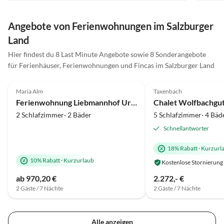
konnten sich frei bewegen, das war wirklich
erholsam. Das Haus selbst ist sehr gut ausgestattet
Angebote von Ferienwohnungen im Salzburger
und auch hier kindgerecht: die Deko ist rustikal und
Land
wenn wirklich mal etwas umfällt, geht es nicht sofort
kaputt. Vielen Dank Kathrin & Herrmann für die
Hier findest du 8 Last Minute Angebote sowie 8 Sonderangebote
schöne Zeit!
für Ferienhäuser, Ferienwohnungen und Fincas im Salzburger Land
5.0
(31)
5.0
(10)
Maria Alm
Taxenbach
Ferienwohnung Liebmannhof Uromas Stüberl
Chalet Wolfbachgu
2 Schlafzimmer· 2 Bäder
5 Schlafzimmer· 4 Bäd
Schnellantworter
18% Rabatt
·
Kurzurl
10% Rabatt
·
Kurzurlaub
Kostenlose Stornierung
ab 970,20 €
2.272,- €
2 Gäste / 7 Nächte
2 Gäste / 7 Nächte
Alle anzeigen