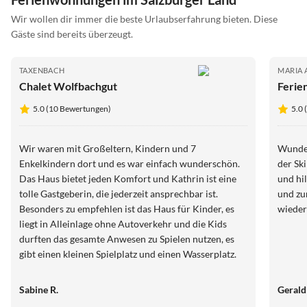
Wir wollen dir immer die beste Urlaubserfahrung bieten. Diese
Gäste sind bereits überzeugt.
TAXENBACH
MARIA 
Chalet Wolfbachgut
Ferie
5.0 (10 Bewertungen)
5.0 
Wir waren mit Großeltern, Kindern und 7
Wunder
Enkelkindern dort und es war einfach wunderschön.
der Ski
Das Haus bietet jeden Komfort und Kathrin ist eine
und hi
tolle Gastgeberin, die jederzeit ansprechbar ist.
und zu
Besonders zu empfehlen ist das Haus für Kinder, es
wieder
liegt in Alleinlage ohne Autoverkehr und die Kids
durften das gesamte Anwesen zu Spielen nutzen, es
gibt einen kleinen Spielplatz und einen Wasserplatz.
Alles ist gut überschaubar und die Erwachsenen
können entspannt vor dem Haus sitzen und haben die
Sabine R.
Gerald
Kinder jederzeit im Blick, auch unsere Kleinsten