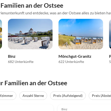
Familien an der Ostsee
ienunterkunft und entdecke, was an der Ostsee alles zu bieten ha
Binz
Mönchgut-Granitz
682 Unterkünfte
622 Unterkünfte
5
 Familien an der Ostsee
afzimmer
Anzahl Sterne
Preis (Aufsteigend)
Preis (Abste
(12)
Top-Inserat
4.9
(7)
Binz
chnung 2025