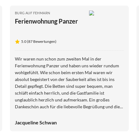
BURG AUF FEHMARN
Ferienwohnung Panzer
5.0 (87 Bewertungen)
Wir waren nun schon zum zweiten Mal in der
Ferienwohnung Panzer und haben uns wieder rundum
wohlgefühlt. Wie schon beim ersten Mal waren wir
absolut begeistert von der Sauberkeit alles ist bis ins
Detail gepflegt. Die Betten sind super bequem, man
schläft einfach herrlich, und die Gastfamilie ist
unglaublich herzlich und aufmerksam. Ein großes
Dankeschön auch für die liebevolle Begrüßung und die
Nimm 2-Bonbons auf dem Kissen, die uns zum
Schmunzeln gebracht haben. Wir freuen uns schon auf
Jacqueline Schwan
ein Wiedersehen.