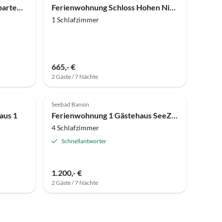
Ferienwohnung 3-Raum-Appartement im FeHa am Schmachter See
Ferienwohnung Schloss Hohen Niendorf
1 Schlafzimmer
665,- €
2 Gäste / 7 Nächte
Top-Inserat
Top-Inserat
Seebad Bansin
aus 1
Ferienwohnung 1 Gästehaus SeeZeit
4 Schlafzimmer
Schnellantworter
1.200,- €
2 Gäste / 7 Nächte