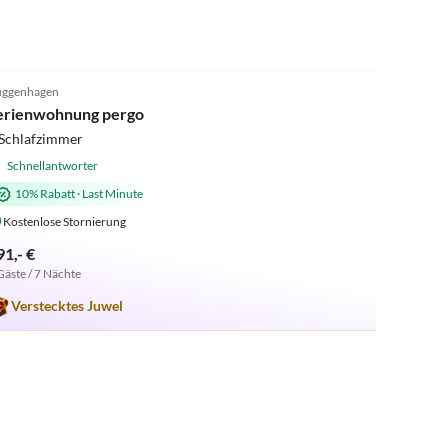
4.9
(7)
ggenhagen
erienwohnung pergo
 Schlafzimmer
Schnellantworter
10% Rabatt
·
Last Minute
Kostenlose Stornierung
91,- €
Gäste / 7 Nächte
Verstecktes Juwel