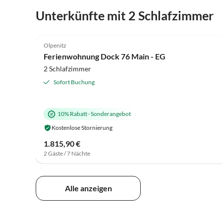
Unterkünfte mit 2 Schlafzimmer
4.8
(9)
Olpenitz
Ferienwohnung Dock 76 Main - EG
2 Schlafzimmer
Sofort Buchung
10% Rabatt
·
Sonderangebot
Kostenlose Stornierung
1.815,90 €
2 Gäste / 7 Nächte
Alle anzeigen