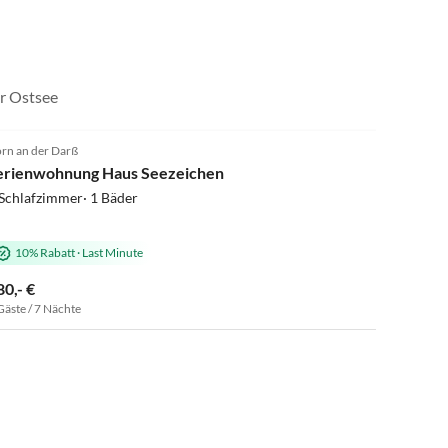
er Ostsee
5.0
(6)
rn an der Darß
erienwohnung Haus Seezeichen
Schlafzimmer· 1 Bäder
10% Rabatt
·
Last Minute
80,- €
Gäste / 7 Nächte