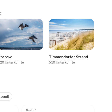
t
Prerow
Timmendorfer Strand
20 Unterkünfte
510 Unterkünfte
igend)
Top-Inserat
5.0
(7)
Top-Inserat
Bastorf