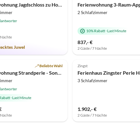
Ferienwohnung Jagdschloss zu Hohen Niendorf
zimmer
2 Schlafzimmer
lantworter
10% Rabatt
·
Last Minute
7 Nächte
837,- €
tecktes Juwel
2 Gäste / 7 Nächte
(2)
Top-Inserat
Beliebte Wahl
Zingst
Ferienwohnung Strandperle - Sonnige Traumlage am Strand****
Ferienhaus Zingster Perle H
zimmer
3 Schlafzimmer
lantworter
Rabatt
·
Last Minute
€
1.902,- €
7 Nächte
2 Gäste / 7 Nächte