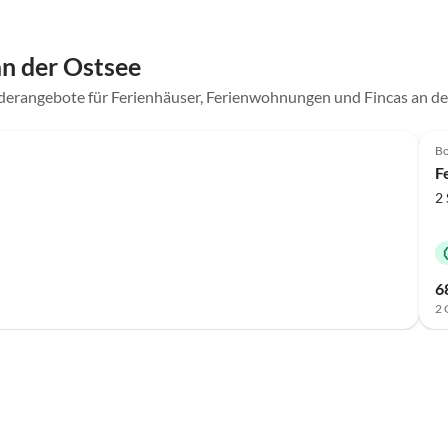
n der Ostsee
derangebote für Ferienhäuser, Ferienwohnungen und Fincas an d
Top-Inserat
Bo
F
2 
6
2 