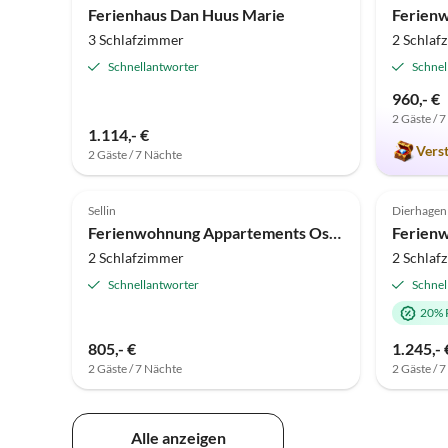
Ferienhaus Dan Huus Marie
3 Schlafzimmer
2 Schlaf
Schnellantworter
Schnel
960,- €
2 Gäste / 
1.114,- €
Vers
2 Gäste / 7 Nächte
4.9
(4)
Top-Inserat
5.0
Sellin
Dierhagen
Ferienwohnung Appartements Ostseesonne
2 Schlafzimmer
2 Schlaf
Schnellantworter
Schnel
20% 
805,- €
1.245,- 
2 Gäste / 7 Nächte
2 Gäste / 
Alle anzeigen