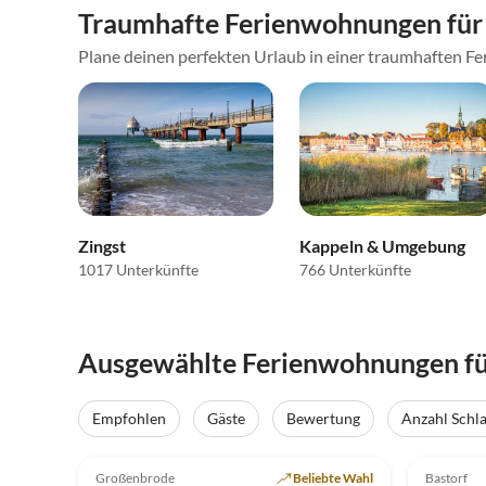
Traumhafte Ferienwohnungen für 
Plane deinen perfekten Urlaub in einer traumhaften Fer
Zingst
Kappeln & Umgebung
1017 Unterkünfte
766 Unterkünfte
Ausgewählte Ferienwohnungen für
Empfohlen
Gäste
Bewertung
Anzahl Schl
4.9
(40)
Top-Inserat
4.9
Großenbrode
Beliebte Wahl
Bastorf
Auszei