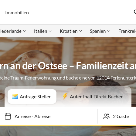
Immobilien
iederlande
Italien
Kroatien
Spanien
Frankrei
rn an der Ostsee – Familienzeit
deine Traum-Ferienwohnung und buche eine von 12014 Ferienunter
Anfrage Stellen
Aufenthalt Direkt Buchen
Anreise
-
Abreise