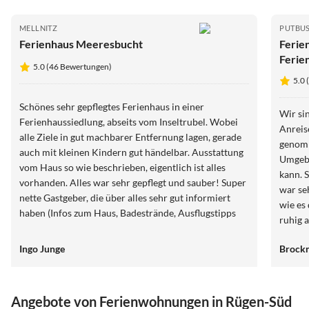
MELLNITZ
PUTBU
Ferienhaus Meeresbucht
Ferie
Ferie
5.0 (46 Bewertungen)
Rüge
5.0
Schönes sehr gepflegtes Ferienhaus in einer
Wir si
Ferienhaussiedlung, abseits vom Inseltrubel. Wobei
Anreis
alle Ziele in gut machbarer Entfernung lagen, gerade
genomm
auch mit kleinen Kindern gut händelbar. Ausstattung
Umgebu
vom Haus so wie beschrieben, eigentlich ist alles
kann. 
vorhanden. Alles war sehr gepflegt und sauber! Super
war se
nette Gastgeber, die über alles sehr gut informiert
wie es 
haben (Infos zum Haus, Badestrände, Ausflugstipps
ruhig 
usw.) Wir können das Ferienhaus bedenkenlos
hat an
weiterempfehlen!
Ingo Junge
Brock
alles 
Meer b
aber m
darste
Angebote von Ferienwohnungen in Rügen-Süd