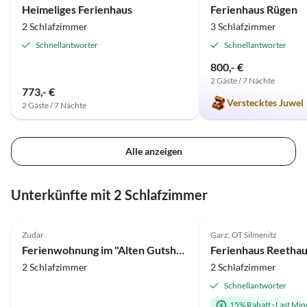
Heimeliges Ferienhaus
Ferienhaus Rügen
2 Schlafzimmer
3 Schlafzimmer
Schnellantworter
Schnellantworter
800,- €
2 Gäste / 7 Nächte
773,- €
Verstecktes Juwel
2 Gäste / 7 Nächte
Alle anzeigen
Unterkünfte mit 2 Schlafzimmer
4.8
(10)
4.7
(5)
Zudar
Garz, OT Silmenitz
Ferienwohnung im "Alten Gutshaus" in Losentitz auf Rügen
2 Schlafzimmer
2 Schlafzimmer
Schnellantworter
15% Rabatt
·
Last Min