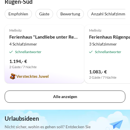
Rügen-Süd
Virtuelle
Tour
Empfohlen
Gäste
Bewertung
Anzahl Schlafzimmer
5.0
(11)
Top-Inserat
5.0
(6)
Mellnitz
Mellnitz
Ferienhaus "Landliebe unter Reet auf Rügen"
Ferienhaus Rügenpa
4 Schlafzimmer
3 Schlafzimmer
Schnellantworter
Schnellantworter
1.194,- €
2 Gäste / 7 Nächte
1.083,- €
Verstecktes Juwel
2 Gäste / 7 Nächte
Alle anzeigen
Urlaubsideen
Nicht sicher, wohin es gehen soll? Entdecken Sie