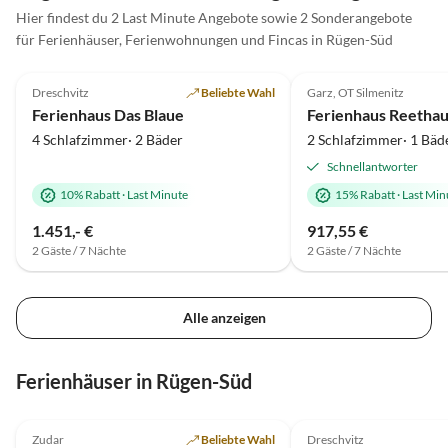
den Tag
Hier findest du 2 Last Minute Angebote sowie 2 Sonderangebote
erhols
für Ferienhäuser, Ferienwohnungen und Fincas in Rügen-Süd
wohlfü
4.8
(10)
4.7
(5)
Dreschvitz
Beliebte Wahl
Garz, OT Silmenitz
Ferienhaus Das Blaue
4 Schlafzimmer· 2 Bäder
2 Schlafzimmer· 1 Bäd
Schnellantworter
10% Rabatt
·
Last Minute
15% Rabatt
·
Last Min
1.451,- €
917,55 €
2 Gäste / 7 Nächte
2 Gäste / 7 Nächte
Alle anzeigen
Ferienhäuser in Rügen-Süd
4.9
(11)
4.8
(5)
Zudar
Beliebte Wahl
Dreschvitz