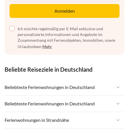
Anmelden
Ich möchte regelmäßig per E-Mail exklusive und
personalisierte Informationen und Angebote im
Zusammenhang mit Ferienobjekten, Immobilien, sowie
Urlaubsideen
Mehr
Beliebte Reiseziele in Deutschland
Beliebteste Ferienwohnungen in Deutschland
Ferienwohnungen in Deutschland
Beliebteste Ferienwohnungen in Deutschland
Ferienwohnungen in Ostsee
Ferienwohnungen in Deutschland
Ferienwohnungen in Strandnähe
Ferienwohnungen in Nordsee