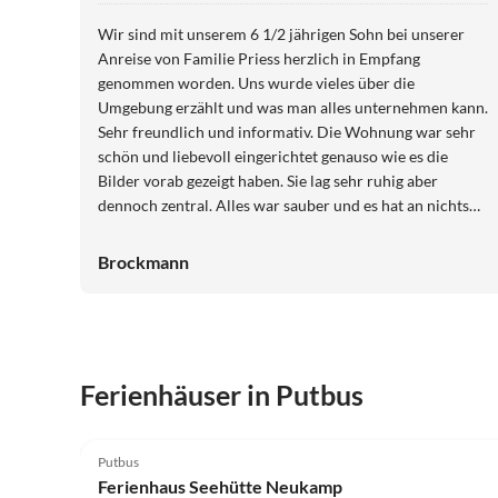
Wir sind mit unserem 6 1/2 jährigen Sohn bei unserer
Anreise von Familie Priess herzlich in Empfang
genommen worden. Uns wurde vieles über die
Umgebung erzählt und was man alles unternehmen kann.
Sehr freundlich und informativ. Die Wohnung war sehr
schön und liebevoll eingerichtet genauso wie es die
Bilder vorab gezeigt haben. Sie lag sehr ruhig aber
dennoch zentral. Alles war sauber und es hat an nichts
gefehlt. In naher Umgebung fand sich alles was man für
seine Verpflegung benötigt. Zum Meer bzw. Strand war
Brockmann
es zwar ein Stück zu fahren was aber mit dem Auto
überhaupt kein Problem darstellte. Ansonsten boten
sich viele Möglichkeiten den Tag kurzweilig zu
verbringen. Fazit: ein toller, erholsamer Urlaub und eine
Ferienwohnung zum wohlfühlen.
Ferienhäuser in Putbus
Putbus
Ferienhaus Seehütte Neukamp