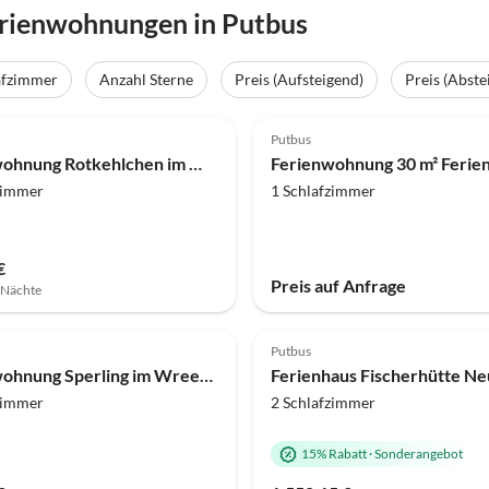
erienwohnungen in Putbus
afzimmer
Anzahl Sterne
Preis (Aufsteigend)
Preis (Abste
(1)
Putbus
Ferienwohnung Rotkehlchen im Wreecher Idyll Wreechen
zimmer
1 Schlafzimmer
€
Preis auf Anfrage
7 Nächte
Putbus
Ferienwohnung Sperling im Wreecher Idyll Wreechen
Ferienhaus Fischerhütte N
zimmer
2 Schlafzimmer
15% Rabatt
·
Sonderangebot