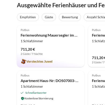
Ausgewählte Ferienhäuser und F
Empfohlen
Gäste
Bewertung
Anzahl Schl
5.0
(1)
4.0
Putbus
Putbus
Ferienwohnung Mauersegler im Wreecher Idyll Wreechen
1 Schlafzimmer
1 Schlaf
711,20 €
2 Gäste / 7 Nächte
711,20 
Verstecktes Juwel
2 Gäste / 
Putbus
Putbus
Apartment Haus-Nr: DOS07003-CYB
1 Schlafzimmer
1 Schlaf
Schnellantworter
Kostenlose Stornierung