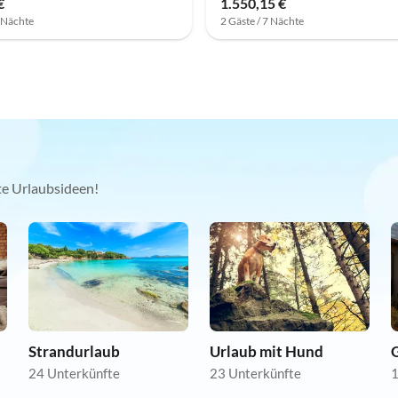
€
1.550,15 €
7 Nächte
2 Gäste / 7 Nächte
kte Urlaubsideen!
Strandurlaub
Urlaub mit Hund
24 Unterkünfte
23 Unterkünfte
1