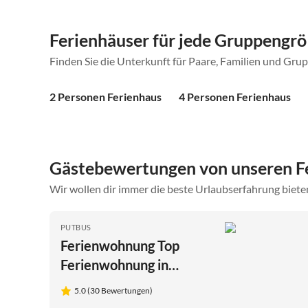
Ferienhäuser für jede Gruppengr
Finden Sie die Unterkunft für Paare, Familien und Gru
2 Personen Ferienhaus
4 Personen Ferienhaus
Gästebewertungen von unseren F
Wir wollen dir immer die beste Urlaubserfahrung bieten
PUTBUS
Ferienwohnung Top
Ferienwohnung in
Putbus auf Rügen
5.0 (30 Bewertungen)