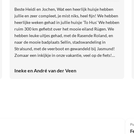
Beste Heidi en Jochen, Wat een heerlijk huisje hebben
jullie en zeer compleet, je mist niks, heel fijn! We hebben
heerlijke weken gehad in jullie huisje 'To Hus' We hebben
ruim 300 km gefietst over het mooie eiland Rügen. We
hebben leuke uitjes gehad, met de Rasende Roland, en
naar de mooie badplaats Sellin, stadswandeling in
Stralsund, met de veerboot en gewandeld bij Jasmund!
Zomaar een inkijkje in onze vakantie, veel op de fiets!
Jullie zijn een super aardig stel, uitstekende eigenaren!
Kortom bedankt, en het allerbeste voor jullie! Lieve
Ineke en André van der Veen
groetjes André en Ineke
Pu
F