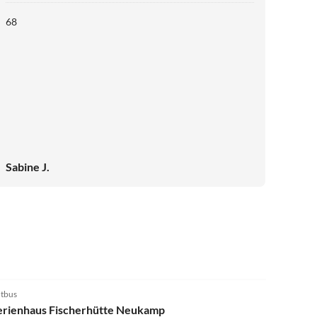
68
Sabine J.
tbus
erienhaus Fischerhütte Neukamp