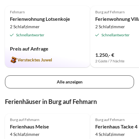
5.0
(20)
4.9
(15)
Fehmarn
Burg auf Fehmarn
Ferienwohnung Lotsenkoje
Ferienwohnung Vill
2 Schlafzimmer
2 Schlafzimmer
Schnellantworter
Schnellantworter
Preis auf Anfrage
1.250,- €
Verstecktes Juwel
2 Gäste / 7 Nächte
Alle anzeigen
Ferienhäuser in Burg auf Fehmarn
5.0
(17)
4.9
(12)
Burg auf Fehmarn
Burg auf Fehmarn
Ferienhaus Meise
Ferienhaus Tacke 4
4 Schlafzimmer
4 Schlafzimmer