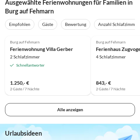
Ausgewählte Ferienwohnungen für Familien in
Burg auf Fehmarn
Empfohlen
Gäste
Bewertung
Anzahl Schlafzimmer
4.9
(15)
4.8
(10)
Burg auf Fehmarn
Burg auf Fehmarn
Ferienwohnung Villa Gerber
Ferienhaus Zugvoge
2 Schlafzimmer
4 Schlafzimmer
Schnellantworter
1.250,- €
843,- €
2 Gäste / 7 Nächte
2 Gäste / 7 Nächte
Alle anzeigen
Urlaubsideen