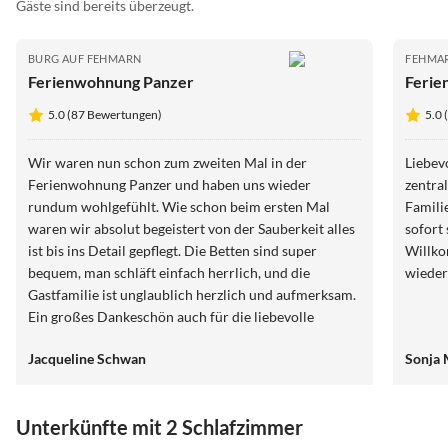
Gäste sind bereits überzeugt.
BURG AUF FEHMARN
FEHMA
Ferienwohnung Panzer
Ferie
5.0 (87 Bewertungen)
5.0
Wir waren nun schon zum zweiten Mal in der
Liebev
Ferienwohnung Panzer und haben uns wieder
zentral
rundum wohlgefühlt. Wie schon beim ersten Mal
Famili
waren wir absolut begeistert von der Sauberkeit alles
sofort
ist bis ins Detail gepflegt. Die Betten sind super
Willko
bequem, man schläft einfach herrlich, und die
wiede
Gastfamilie ist unglaublich herzlich und aufmerksam.
Ein großes Dankeschön auch für die liebevolle
Begrüßung und die Nimm 2-Bonbons auf dem Kissen,
Jacqueline Schwan
Sonja
die uns zum Schmunzeln gebracht haben. Wir freuen
uns schon auf ein Wiedersehen.
Unterkünfte mit 2 Schlafzimmer