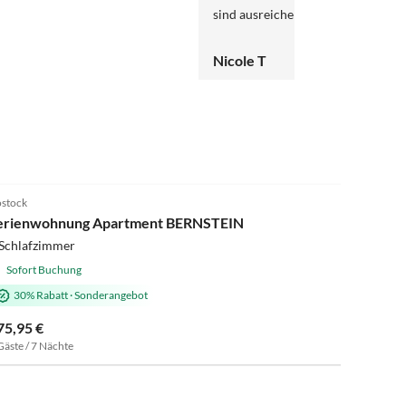
sind ausreichend vorhanden) geeignet, zu 100% weiter
zu empfehlen.
Nicole T
4.6
(14)
stock
erienwohnung Apartment BERNSTEIN
 Schlafzimmer
Sofort Buchung
30% Rabatt
·
Sonderangebot
75,95 €
Gäste / 7 Nächte