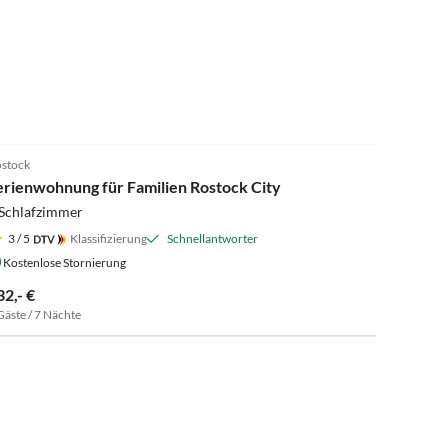
4.9
(8)
stock
Super-Gastgeber
erienwohnung für Familien Rostock City
 Schlafzimmer
3
/ 5
Klassifizierung
Schnellantworter
Kostenlose Stornierung
32,- €
Gäste / 7 Nächte