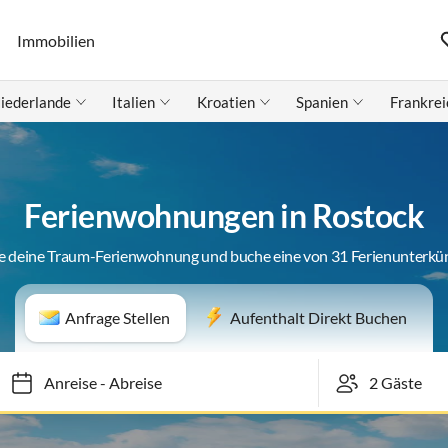
Immobilien
iederlande
Italien
Kroatien
Spanien
Frankrei
Ferienwohnungen in Rostock
e deine Traum-Ferienwohnung und buche eine von 31 Ferienunterkü
Anfrage Stellen
Aufenthalt Direkt Buchen
Anreise
-
Abreise