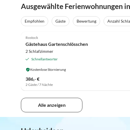
Ausgewählte Ferienwohnungen in
Empfohlen
Gäste
Bewertung
Anzahl Schl
4.9
(26)
Rostock
Gästehaus Gartenschlösschen
2 Schlafzimmer
Schnellantworter
Kostenlose Stornierung
386,- €
2 Gäste / 7 Nächte
Alle anzeigen