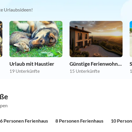
kte Urlaubsideen!
Urlaub mit Haustier
Günstige Ferienwohnungen
19 Unterkünfte
15 Unterkünfte
1
öße
ppen
6 Personen Ferienhaus
8 Personen Ferienhaus
10 Person