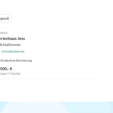
igend)
5.0
(21)
stock
erienhaus Jess
 Schlafzimmer
Schnellantworter
Kostenlose Stornierung
.500,- €
Gäste / 7 Nächte