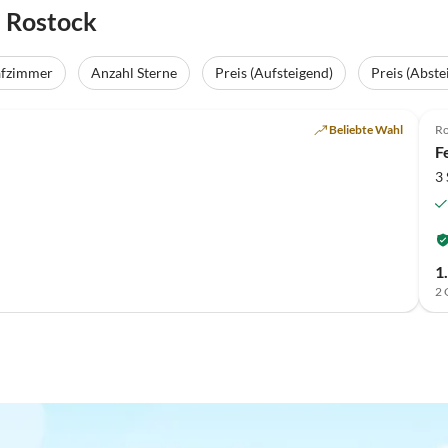
 Rostock
afzimmer
Anzahl Sterne
Preis (Aufsteigend)
Preis (Abste
Beliebte Wahl
Ro
F
3
1
2 