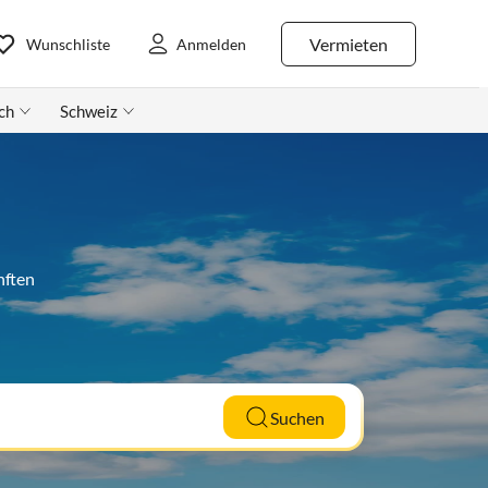
Vermieten
Wunschliste
Anmelden
ch
Schweiz
nften
Suchen