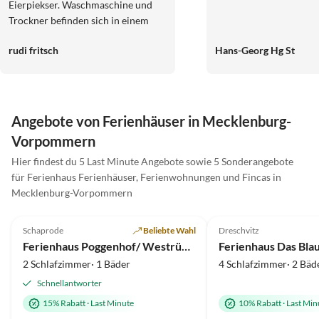
Eierpiekser. Waschmaschine und
Trockner befinden sich in einem
separatem Raum. Zwei
rudi fritsch
Hans-Georg Hg St
Komfortable Bäder, eines mit
Sauna, das andere dafür mit tollem
Blick aufs Achterwasser. Die
Terrasse mit Liegen und Strandkorb
konnte aufgrund regnerischen
Angebote von Ferienhäuser in Mecklenburg-
Wetters nur mässig genutzt werden.
Vorpommern
Usedom ist reizvoll und hat uns
sehr gut gefallen. Allein die
Hier findest du 5 Last Minute Angebote sowie 5 Sonderangebote
Sonnenstunden haben wir etwas
für Ferienhaus Ferienhäuser, Ferienwohnungen und Fincas in
vermisst.
Mecklenburg-Vorpommern
4.9
(16)
4.8
(10)
Schaprode
Beliebte Wahl
Dreschvitz
Ferienhaus Poggenhof/ Westrügen
Ferienhaus Das Bla
2 Schlafzimmer· 1 Bäder
4 Schlafzimmer· 2 Bäd
Schnellantworter
15% Rabatt
·
Last Minute
10% Rabatt
·
Last Min