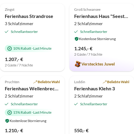
5.0
(8)
5.0
(7)
Zingst
Groß Schwansee
Ferienhaus Strandrose
Ferienhaus Haus "Seestern"
3 Schlafzimmer
2 Schlafzimmer
Schnellantworter
Schnellantworter
Kostenlose Stornierung
1.245,- €
10% Rabatt
·
Last Minute
2 Gäste / 7 Nächte
1.207,- €
Verstecktes Juwel
2 Gäste / 7 Nächte
4.8
(7)
Top-Inserat
4.9
(6)
Top-Inserat
Pruchten
Beliebte Wahl
Loddin
Beliebte Wahl
Ferienhaus Wellenbrecher
Ferienhaus Klehn 3
2 Schlafzimmer
2 Schlafzimmer
Schnellantworter
Schnellantworter
15% Rabatt
·
Last Minute
Kostenlose Stornierung
1.210,- €
550,- €