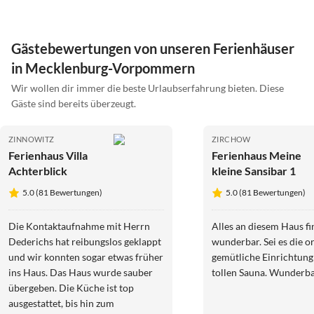
Gästebewertungen von unseren Ferienhäuser
in Mecklenburg-Vorpommern
Wir wollen dir immer die beste Urlaubserfahrung bieten. Diese
Gäste sind bereits überzeugt.
ZINNOWITZ
ZIRCHOW
Ferienhaus Villa
Ferienhaus Meine
Achterblick
kleine Sansibar 1
5.0 (81 Bewertungen)
5.0 (81 Bewertungen)
Die Kontaktaufnahme mit Herrn
Alles an diesem Haus f
Dederichs hat reibungslos geklappt
wunderbar. Sei es die or
und wir konnten sogar etwas früher
gemütliche Einrichtung 
ins Haus. Das Haus wurde sauber
tollen Sauna. Wunderba
übergeben. Die Küche ist top
ausgestattet, bis hin zum