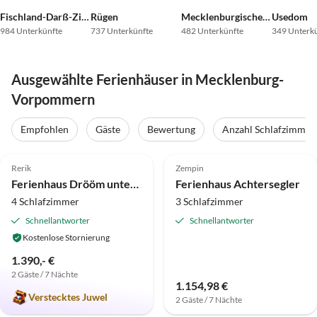
Fischland-Darß-Zingst
Rügen
Mecklenburgische Ostseeküste
Usedom
984 Unterkünfte
737 Unterkünfte
482 Unterkünfte
349 Unterk
Ausgewählte Ferienhäuser in Mecklenburg-
Vorpommern
Virtuelle
Tour
Empfohlen
Gäste
Bewertung
Anzahl Schlafzimmer
5.0
(36)
Top-Inserat
4.9
(14)
Top-Inserat
Rerik
Zempin
Strandurlaub
Super-Gastgeber
Ferienhaus Drööm unter Reet 1
Ferienhaus Achtersegler
4 Schlafzimmer
3 Schlafzimmer
Schnellantworter
Schnellantworter
Kostenlose Stornierung
1.390,- €
2 Gäste / 7 Nächte
1.154,98 €
Verstecktes Juwel
2 Gäste / 7 Nächte
Top-Inserat
Top-Inserat