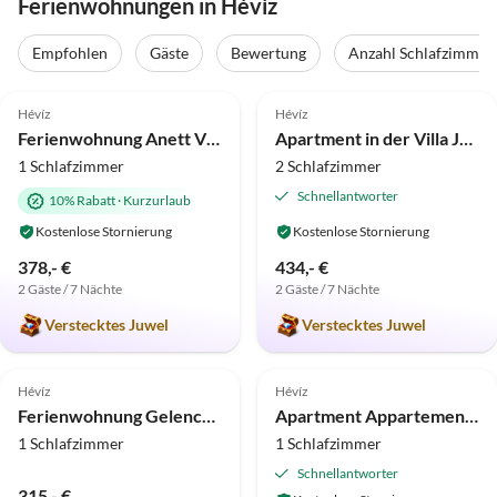
Ferienwohnungen in Hévíz
Empfohlen
Gäste
Bewertung
Anzahl Schlafzimmer
5.0
(15)
Top-Inserat
5.0
(9)
Hévíz
Hévíz
Ferienwohnung Anett Villa
Apartment in der Villa Joker
1 Schlafzimmer
2 Schlafzimmer
Schnellantworter
10% Rabatt
·
Kurzurlaub
Kostenlose Stornierung
Kostenlose Stornierung
378,- €
434,- €
2 Gäste / 7 Nächte
2 Gäste / 7 Nächte
Verstecktes Juwel
Verstecktes Juwel
5.0
(2)
Hévíz
Hévíz
Ferienwohnung Gelencsérné
Apartment Appartement Nr.5 Ács Hévíz
1 Schlafzimmer
1 Schlafzimmer
Schnellantworter
315,- €