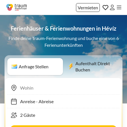
Vermieten
Ferienhäuser & Ferienwohnungen in Hévíz
Finde deine Traum-Ferienwohnung und buche eine von 6
Ferienunterkünften
Aufenthalt Direkt
Anfrage Stellen
Buchen
Anreise
-
Abreise