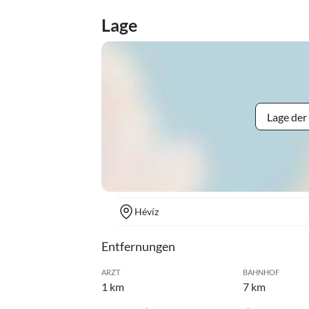
Lage
Lage der
Hévíz
Entfernungen
ARZT
BAHNHOF
1 km
7 km