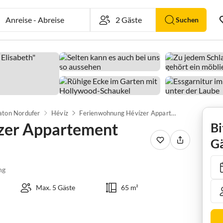
Anreise
-
Abreise
Suchen
aton Nordufer
Hévíz
Ferienwohnung Hévízer Appartement Elisabeth
zer Appartement
Bi
Gä
ng
Max. 5 Gäste
65 m²