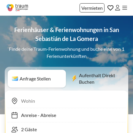
Vermieten
Ferienhäuser & Ferienwohnungen in San
Sebastián de La Gomera
Finde deine Traum-Ferienwohnung und buche eine von 1
Ferienunterkünften
Aufenthalt Direkt
Anfrage Stellen
Buchen
Anreise
-
Abreise