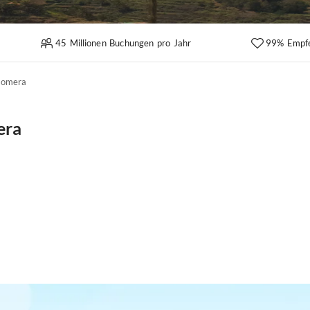
45 Millionen Buchungen pro Jahr
99% Empf
Gomera
era