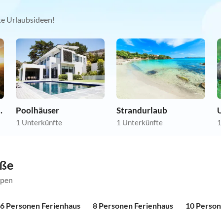
kte Urlaubsideen!
nwohnungen
Poolhäuser
Strandurlaub
U
1 Unterkünfte
1 Unterkünfte
1
öße
ppen
6 Personen Ferienhaus
8 Personen Ferienhaus
10 Person