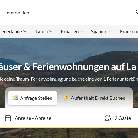
Immobilien
iederlande
Italien
Kroatien
Spanien
Frankrei
äuser & Ferienwohnungen auf L
de deine Traum-Ferienwohnung und buche eine von 1 Ferienunterkün
Anfrage Stellen
Aufenthalt Direkt Buchen
Anreise
-
Abreise