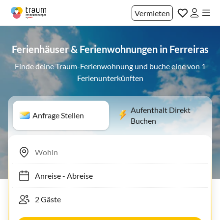
Vermieten
Ferienhäuser & Ferienwohnungen in Ferreiras
Finde deine Traum-Ferienwohnung und buche eine von 1
Ferienunterkünften
Aufenthalt Direkt
Anfrage Stellen
Buchen
Anreise
-
Abreise