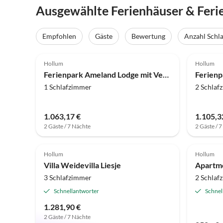
Ausgewählte Ferienhäuser & Fer
Empfohlen
Gäste
Bewertung
Anzahl Schl
4.0
(114)
4.0
Hollum
Hollum
Ferienpark Ameland Lodge mit Veranda
1 Schlafzimmer
2 Schlaf
1.063,17 €
1.105,3
2 Gäste / 7 Nächte
2 Gäste / 
5.0
(1)
Hollum
Hollum
Villa Weidevilla Liesje
Apartm
3 Schlafzimmer
2 Schlaf
Schnellantworter
Schnel
1.281,90 €
2 Gäste / 7 Nächte