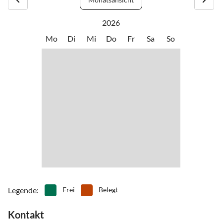
Dünen, Heidelandschaft, Natur- und Erholungsgebiete und
•
Kegelbahn/Bowlen
•
Kitesurfen
natürlich durch das Wattenmeer und den wunderschönen 26
•
Kultur
•
Kutschfahrten
2026
Kilometer langen Sandstrand und die Nordsee.
•
Lagerfeuer
•
Minigolf
Mo
Di
Mi
Do
Fr
Sa
So
Darüber hinaus befinden sich vier Dörfer mit Geschäften und
•
Mountainbiking
•
Museen
Restaurants auf der Insel und rund 100 Kilometer lange
•
Nachtleben
•
Nordic Walking
Fahrradwege durch die Natur.
•
Paintball
•
Rafting
•
Reiten
•
Schifffahrt/Bootstour
•
Schwimmen
•
Segeln
•
Sehenswürdigkeiten
•
Spielplatz
•
Spielscheune/ Indoorspielplatz
•
Surfen
•
Tanzen
•
Tennis
•
Tischtennis
•
Vögel beobachten
•
Volleyball
•
Wandern
•
Wassersport
•
Wattwandern
•
Weinprobe
•
Wellness
•
Windsurfen
•
Zelten
Legende
:
Frei
Belegt
Kontakt