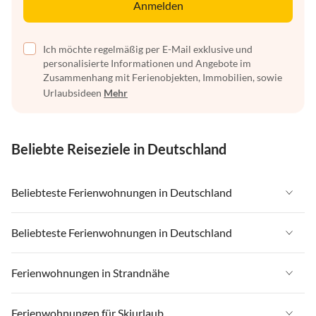
Anmelden
Ich möchte regelmäßig per E-Mail exklusive und
personalisierte Informationen und Angebote im
Zusammenhang mit Ferienobjekten, Immobilien, sowie
Urlaubsideen
Mehr
Beliebte Reiseziele in Deutschland
Beliebteste Ferienwohnungen in Deutschland
Ferienwohnungen in Deutschland
Beliebteste Ferienwohnungen in Deutschland
Ferienwohnungen in Ostsee
Ferienwohnungen in Deutschland
Ferienwohnungen in Strandnähe
Ferienwohnungen in Nordsee
Ferienwohnungen in Ostsee
Ferienwohnungen in Schleswig-Holstein
Ferienwohnungen in Strandnähe in Deutschland
Ferienwohnungen für Skiurlaub