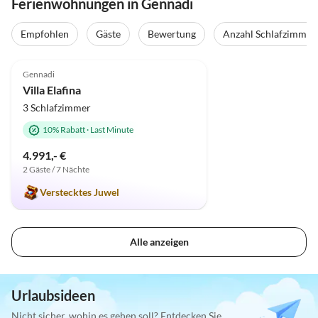
Ferienwohnungen in Gennadi
Empfohlen
Gäste
Bewertung
Anzahl Schlafzimmer
5.0
(1)
Gennadi
Villa Elafina
3 Schlafzimmer
10% Rabatt
·
Last Minute
4.991,- €
2 Gäste / 7 Nächte
Verstecktes Juwel
Alle anzeigen
Urlaubsideen
Nicht sicher, wohin es gehen soll? Entdecken Sie