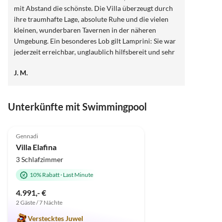
mit Abstand die schönste. Die Villa überzeugt durch
ihre traumhafte Lage, absolute Ruhe und die vielen
kleinen, wunderbaren Tavernen in der näheren
Umgebung. Ein besonderes Lob gilt Lamprini: Sie war
jederzeit erreichbar, unglaublich hilfsbereit und sehr
freundlich. Der Kontakt mit ihr war für uns
J. M.
besonders angenehm und wertvoll. Alles in allem ein
wunderschöner Aufenthalt, absolut empfehlenswert.
Sie werden sicherlich wieder von mir hören. Wir
Unterkünfte mit Swimmingpool
buchen ja schon einige Jahre bei Ihnen und bisher
waren alle Villen wunderschön und der freundliche
5.0
(1)
Kontakt zu Ihnen nicht zu vergessen. Bis bald.
Gennadi
Villa Elafina
3 Schlafzimmer
10% Rabatt
·
Last Minute
4.991,- €
2 Gäste / 7 Nächte
Verstecktes Juwel