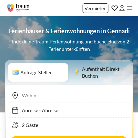
Vermieten
Ferienhäuser & Ferienwohnungen in Gennadi
Finde deine Traum-Ferienwohnung und buche eine von 2
Ferienunterkünften
Aufenthalt Direkt
Anfrage Stellen
Buchen
Anreise
-
Abreise