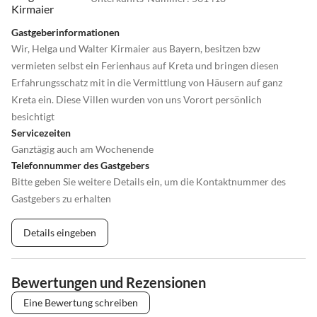
Trocknen über der Wäscheleine, man sitzt auf blauen Holzstühlen
und schaut auf das azurblaue Meer.
Gastgeberinformationen
Wir, Helga und Walter Kirmaier aus Bayern, besitzen bzw
vermieten selbst ein Ferienhaus auf Kreta und bringen diesen
In ca. 20 Autominuten haben Sie mit der Halbinsel Prassonissi am
Erfahrungsschatz mit in die Vermittlung von Häusern auf ganz
Südzipfel der Insel eines der weltweit besten Wind- und Kitesurfer-
Kreta ein. Diese Villen wurden von uns Vorort persönlich
Paradiese erreicht.
besichtigt
Servicezeiten
Das Städtchen Lindos (die «weiße Stadt»), die im Süden der Insel
Ganztägig auch am Wochenende
liegt und komplett unter Denkmalschutz steht, ist knapp 30
Telefonnummer des Gastgebers
Kilometer von der Villa entfernt. Auf dem Berg die Akropolis mit
Bitte geben Sie weitere Details ein, um die Kontaktnummer des
dem Tempel der Athena Lindia und der Blick in die Bucht des
Gastgebers zu erhalten
Apostels Paulus. Lindos ist ebenso bekannt für sehr viele
ausgezeichnete Restaurants.
Details eingeben
Bewertungen und Rezensionen
Eine Bewertung schreiben