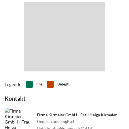
abwechslungsreiche Küstenlandschaft mit zahlreichen, auch im
Hochsommer nicht überfüllten, teils mehrere Kilometer langen
Sand- und Kieselstränden und einsamen Buchten mit kristallklarem
Wasser. Mehrere Wassersportzentren an der Küste bieten alle
Arten von Wassersport an und sind schnell mit dem Auto
erreichbar. Für Wandern und Mountain-Biking ist der Süden
ebenfalls ein ideales Terrain. Sie können direkt von der Villa aus
starten. Die Kombination aus traumhaften Stränden,
ursprünglichen Gebirgslandschaften mit Pinienwäldern und
Schluchten, verträumten Dörfern mit traditionellen Tavernen und
einer reichen Kultur prädestiniert den Süden zu einem traumhaften
Urlaubsziel.
Legende
:
Frei
Belegt
Die coolste Strandbar auf der Insel, die legendäre Mojito-Beach-
Kontakt
Bar liegt in 2 Kilometer Entfernung von der Villa am endlosen
Strand von Gennadi (Karibik-Feeling mit Reggae-Sound, Cocktails
und Grill). In Plimmiri befindet sich die bekannteste Fischtaverne
Firma Kirmaier GmbH - Frau Helga Kirmaier
der Insel mit eigenem kleinen Fischereihafen und sichelförmigem
Deutsch und Englisch
Sandstrand. Hier hängen die frisch gefangenen Tintenfische zum
Unterkunfts-Nummer
:
561418