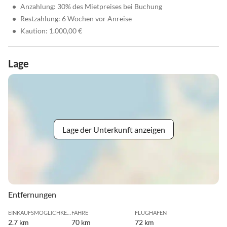
•
Anzahlung: 30% des Mietpreises bei Buchung
•
Restzahlung: 6 Wochen vor Anreise
•
Kaution: 1.000,00 €
Lage
Lage der Unterkunft anzeigen
Entfernungen
EINKAUFSMÖGLICHKEIT
FÄHRE
FLUGHAFEN
2.7 km
70 km
72 km