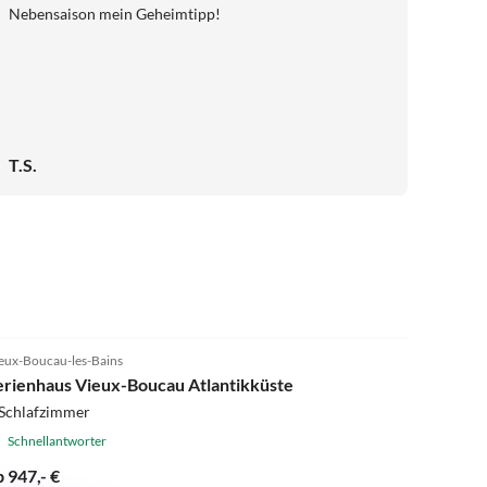
Nebensaison mein Geheimtipp!
T.S.
4.9
(2)
eux-Boucau-les-Bains
erienhaus Vieux-Boucau Atlantikküste
 Schlafzimmer
Schnellantworter
b 947,- €