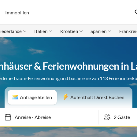
Immobilien
iederlande
Italien
Kroatien
Spanien
Frankrei
nhäuser & Ferienwohnungen in 
 deine Traum-Ferienwohnung und buche eine von 113 Ferienunterk
Anfrage Stellen
Aufenthalt Direkt Buchen
Anreise
-
Abreise