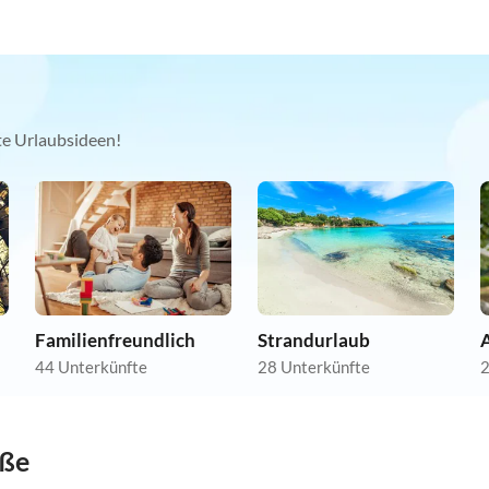
kte Urlaubsideen!
Familienfreundlich
Strandurlaub
A
44 Unterkünfte
28 Unterkünfte
2
öße