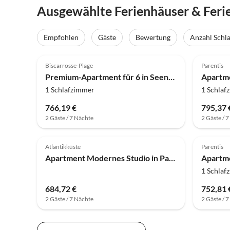
Ausgewählte Ferienhäuser & Fer
Empfohlen
Gäste
Bewertung
Anzahl Schl
Biscarrosse-Plage
Parentis
Premium-Apartment für 6 in Seenähe
1 Schlafzimmer
1 Schlaf
766,19 €
795,37 
2 Gäste / 7 Nächte
2 Gäste / 
Atlantikküste
Parentis
Apartment Modernes Studio in Parentis-en-Born
1 Schlaf
684,72 €
752,81 
2 Gäste / 7 Nächte
2 Gäste / 