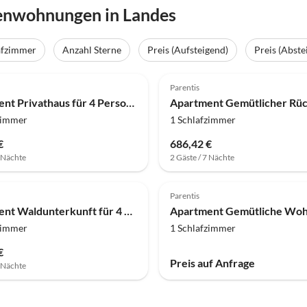
ienwohnungen in Landes
afzimmer
Anzahl Sterne
Preis (Aufsteigend)
Preis (Abste
Parentis
Apartment Privathaus für 4 Personen in der Normandie
zimmer
1 Schlafzimmer
€
686,42 €
7 Nächte
2 Gäste / 7 Nächte
Parentis
Apartment Waldunterkunft für 4 Personen am See
zimmer
1 Schlafzimmer
€
Preis auf Anfrage
7 Nächte