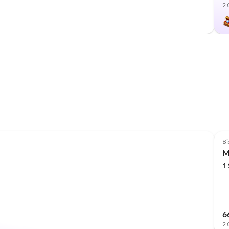
2 
Bi
M
1
6
2 