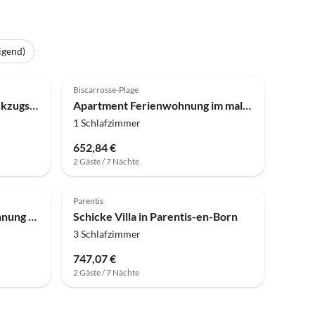
igend)
Biscarrosse-Plage
Apartment Gemütlicher Rückzugsort für Paare in der Normandie
Apartment Ferienwohnung im malerischen Kiefernwald für 4 Personen
1 Schlafzimmer
652,84 €
2 Gäste / 7 Nächte
Parentis
Apartment Gemütliche Wohnung mit privatem Balkon
Schicke Villa in Parentis-en-Born
3 Schlafzimmer
747,07 €
2 Gäste / 7 Nächte