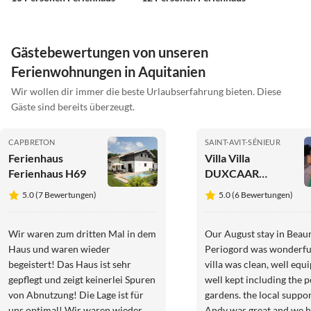
Gästebewertungen von unseren
Ferienwohnungen in Aquitanien
Wir wollen dir immer die beste Urlaubserfahrung bieten. Diese
Gäste sind bereits überzeugt.
CAPBRETON
SAINT-AVIT-SÉNIEUR
Ferienhaus
Villa Villa
Ferienhaus H69
DUXCAAR
Beaumont-du-
5.0 (7 Bewertungen)
5.0 (6 Bewertungen)
Périgord
Wir waren zum dritten Mal in dem
Our August stay in Bea
Haus und waren wieder
Periogord was wonderful. T
begeistert! Das Haus ist sehr
villa was clean, well equ
gepflegt und zeigt keinerlei Spuren
well kept including the 
von Abnutzung! Die Lage ist für
gardens. the local support from
uns optimal! Wir waren wieder
Andy was great and we 