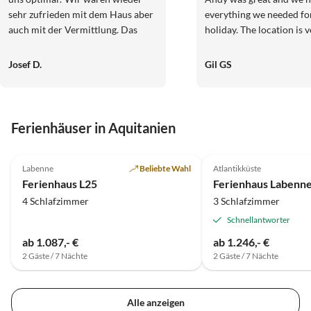
sehr zufrieden mit dem Haus aber
everything we needed fo
auch mit der Vermittlung. Das
holiday. The location is very quiet
Objekt ist genau so beschrieben
and you will need a car t
wie in Natura. Die Hinweise für
anywhere for shopping 
Josef D.
Gil GS
den Aufenthalt und die An- und
restaurants in the surro
Abreise sind optimal und liegen
towns such as Beaumont
weit über dem Üblichen! Das
that's what we were look
Preis/ Leistungsverhältnis ist sehr
Would definitely return.
Ferienhäuser in Aquitanien
gut!
4.8
(7)
5.0
(2)
Labenne
Beliebte Wahl
Atlantikküste
Ferienhaus L25
4 Schlafzimmer
3 Schlafzimmer
Schnellantworter
ab 1.087,- €
ab 1.246,- €
2 Gäste / 7 Nächte
2 Gäste / 7 Nächte
Alle anzeigen