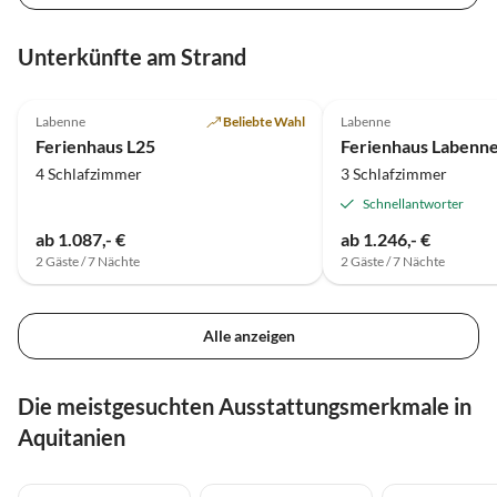
Unterkünfte am Strand
4.8
(7)
5.0
(2)
Labenne
Beliebte Wahl
Labenne
Ferienhaus L25
4 Schlafzimmer
3 Schlafzimmer
Schnellantworter
ab 1.087,- €
ab 1.246,- €
2 Gäste / 7 Nächte
2 Gäste / 7 Nächte
Alle anzeigen
Die meistgesuchten Ausstattungsmerkmale in
Aquitanien