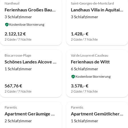
Nantheuil
Saint-Georges-de-Montclard
Ferienhaus Großes Bauernhaus mit privatem Garten
Landhaus Villa in Aquitaine mit privatem Pool
3 Schlafzimmer
3 Schlafzimmer
Kostenlose Stornierung
2.122,12 €
1.428,- €
2 Gäste / 7 Nächte
2 Gäste / 7 Nächte
Top-Inserat
Biscarrosse-Plage
Val de Louyre et Caudeau
Schönes Landes Alcove Apartment für 4 Personen
Ferienhaus de Witt
1 Schlafzimmer
6 Schlafzimmer
Kostenlose Stornierung
567,76 €
3.578,- €
2 Gäste / 7 Nächte
2 Gäste / 7 Nächte
Parentis
Parentis
Apartment Geräumige Waldunterkunft für 6 Personen
Apartment Gemütlicher Rückzugsort für Paare in der Normandie
2 Schlafzimmer
1 Schlafzimmer