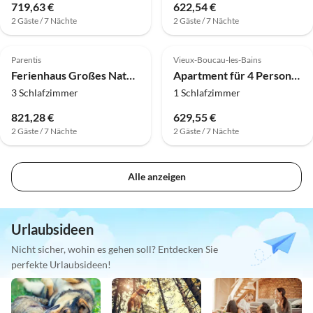
719,63 €
622,54 €
2 Gäste / 7 Nächte
2 Gäste / 7 Nächte
Parentis
Vieux-Boucau-les-Bains
Ferienhaus Großes Naturrefugium für 8 Personen am See
Apartment für 4 Personen in Soustons-Plage
3 Schlafzimmer
1 Schlafzimmer
821,28 €
629,55 €
2 Gäste / 7 Nächte
2 Gäste / 7 Nächte
Alle anzeigen
Urlaubsideen
Nicht sicher, wohin es gehen soll? Entdecken Sie
perfekte Urlaubsideen!