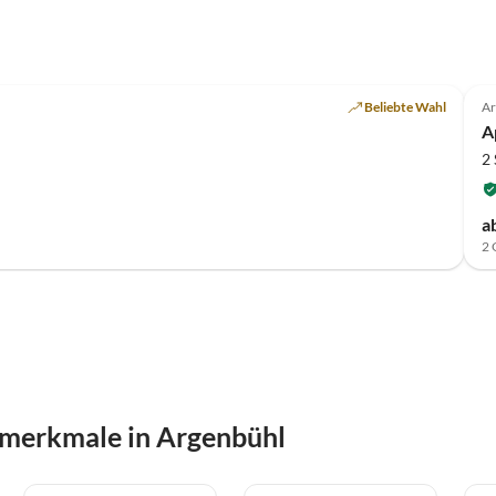
Beliebte Wahl
Ar
A
2
a
2 
smerkmale in Argenbühl