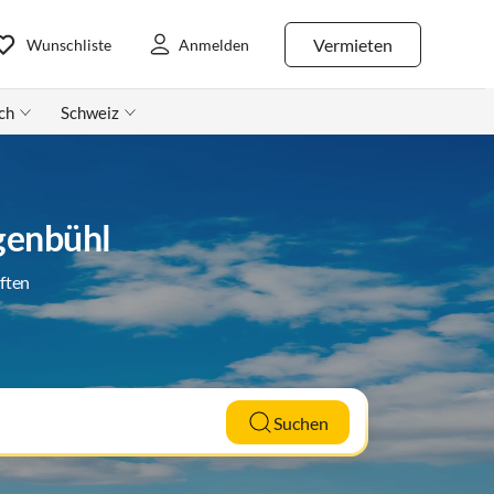
Vermieten
Wunschliste
Anmelden
ch
Schweiz
genbühl
ften
Suchen