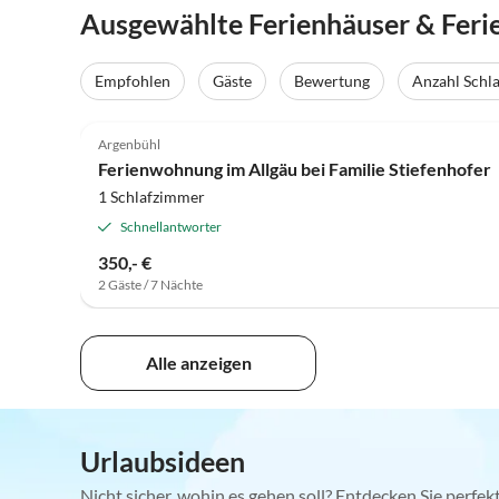
Ausgewählte Ferienhäuser & Fer
Empfohlen
Gäste
Bewertung
Anzahl Schl
4.9
(43)
Argenbühl
Ferienwohnung im Allgäu bei Familie Stiefenhofer
1 Schlafzimmer
Schnellantworter
350,- €
2 Gäste / 7 Nächte
Alle anzeigen
Urlaubsideen
Nicht sicher, wohin es gehen soll? Entdecken Sie perfe