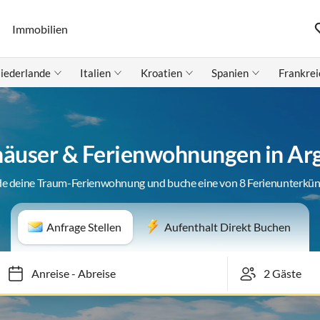
Immobilien
iederlande
Italien
Kroatien
Spanien
Frankrei
häuser & Ferienwohnungen in Ar
de deine Traum-Ferienwohnung und buche eine von 8 Ferienunterkün
Anfrage Stellen
Aufenthalt Direkt Buchen
Anreise
-
Abreise