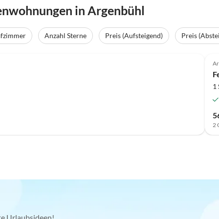
ienwohnungen in Argenbühl
afzimmer
Anzahl Sterne
Preis (Aufsteigend)
Preis (Abste
Ar
F
1
5
2 
kte Urlaubsideen!