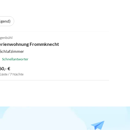
igend)
4.9
(38)
genbühl
erienwohnung Frommknecht
 Schlafzimmer
Schnellantworter
60,- €
Gäste / 7 Nächte