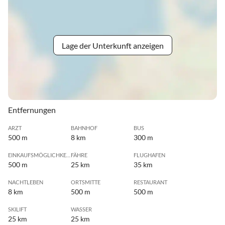
Lage der Unterkunft anzeigen
Entfernungen
ARZT
BAHNHOF
BUS
500 m
8 km
300 m
EINKAUFSMÖGLICHKEIT
FÄHRE
FLUGHAFEN
500 m
25 km
35 km
NACHTLEBEN
ORTSMITTE
RESTAURANT
8 km
500 m
500 m
SKILIFT
WASSER
25 km
25 km