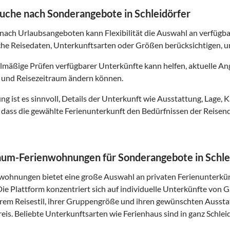
Suche nach Sonderangebote in Schleidörfer
 nach Urlaubsangeboten kann Flexibilität die Auswahl an verfüg
che Reisedaten, Unterkunftsarten oder Größen berücksichtigen, u
lmäßige Prüfen verfügbarer Unterkünfte kann helfen, aktuelle Ang
 und Reisezeitraum ändern können.
g ist es sinnvoll, Details der Unterkunft wie Ausstattung, Lage, 
t, dass die gewählte Ferienunterkunft den Bedürfnissen der Reis
um-Ferienwohnungen für Sonderangebote in Schle
ohnungen bietet eine große Auswahl an privaten Ferienunterkü
Die Plattform konzentriert sich auf individuelle Unterkünfte von
hrem Reisestil, ihrer Gruppengröße und ihren gewünschten Ausst
eis. Beliebte Unterkunftsarten wie Ferienhaus sind in ganz Schlei