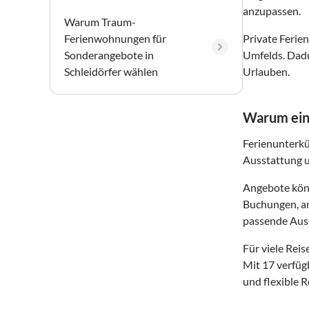
anzupassen.
Warum Traum-
Ferienwohnungen für
Private Ferie
Sonderangebote in
Umfelds. Dadu
Schleidörfer wählen
Urlauben.
Warum eine
Ferienunterkü
Ausstattung un
Angebote könn
Buchungen, an
passende Auss
Für viele Rei
Mit 17 verfüg
und flexible 