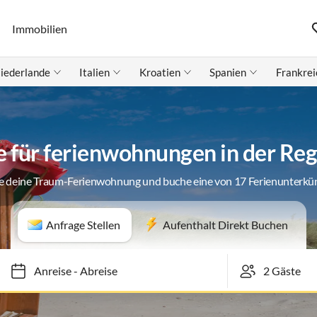
Immobilien
iederlande
Italien
Kroatien
Spanien
Frankrei
für ferienwohnungen in der Reg
e deine Traum-Ferienwohnung und buche eine von 17 Ferienunterkü
Anfrage Stellen
Aufenthalt Direkt Buchen
Anreise
-
Abreise