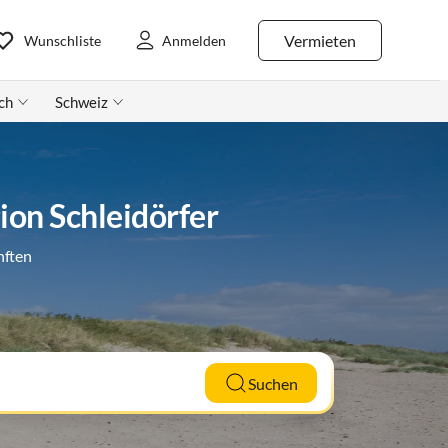
Vermieten
Wunschliste
Anmelden
ch
Schweiz
ion Schleidörfer
nften
Suchen