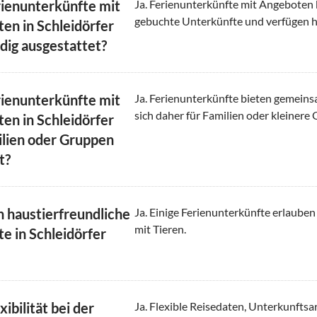
rienunterkünfte mit
Ja. Ferienunterkünfte mit Angeboten b
gebuchte Unterkünfte und verfügen 
en in Schleidörfer
ndig ausgestattet?
rienunterkünfte mit
Ja. Ferienunterkünfte bieten gemei
sich daher für Familien oder kleinere
en in Schleidörfer
ilien oder Gruppen
t?
h haustierfreundliche
Ja. Einige Ferienunterkünfte erlaube
mit Tieren.
e in Schleidörfer
exibilität bei der
Ja. Flexible Reisedaten, Unterkunft