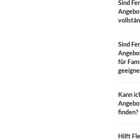
Sind Fe
Angebot
vollstä
Sind Fe
Angebot
für Fam
geeigne
Kann ic
Angebot
finden?
Hilft Fl