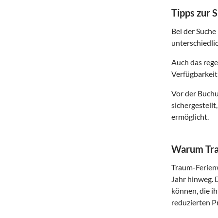
Tipps zur 
Bei der Suche
unterschiedli
Auch das rege
Verfügbarkeit
Vor der Buchun
sichergestell
ermöglicht.
Warum Tra
Traum-Ferienw
Jahr hinweg. 
können, die i
reduzierten Pr