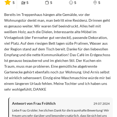
5
5
5
5
5
Bereits im Treppenhaus hängen alte Gemälde, vor der
Wohnungstür denkt man, man betritt eine Residenz. Drinnen geht
es genauso weiter. Wir waren tief beeindruckt. Alles hell mit
weißem Holz, auch die Dielen, Interessante alte Möbel im
Vintagelook (der Fernseher gut versteckt), passende Dekoration,
viel Platz. Auf dem riesigen Bett lagen süße Pralinen, Wasser aus
der Region stand auf dem Tisch bereit. Danke für den liebevollen
Empfang und die nette Kommunikation! Das Café im Erdgeschoss
Ist genauso bezaubernd und im gleichen Stil. Der Kuchen ein
Traum, muss man probieren. Eine gemütliche abgetrennte
Gartenecke gehört ebenfalls noch zur Wohnung. Und Arnis selbst
ist wirklich sehenswert. Einzig eine Waschmaschine würde mir bei
einem längeren Urlaub fehlen. Meine Tochter und ich haben uns
sehr wohlgefühlt, DANKE
Antwort von Frau Fröhlich
29.07.2024
Liebe Frau Grobler, herzlichen Dank für die traumhafte Bewertung! Wir
freuen uns sehr darüber und besonders natürlich, dass Sie sich bei uns