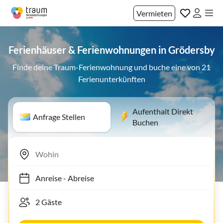
Vermieten
Ferienhäuser & Ferienwohnungen in Grödersby
Finde deine Traum-Ferienwohnung und buche eine von 21
Ferienunterkünften
Aufenthalt Direkt
Anfrage Stellen
Buchen
Anreise
-
Abreise