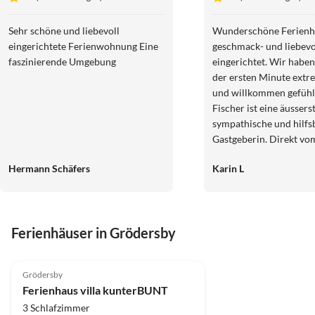
Sehr schöne und liebevoll
Wunderschöne Ferienh
eingerichtete Ferienwohnung Eine
geschmack- und liebevo
faszinierende Umgebung
eingerichtet. Wir habe
der ersten Minute extr
und willkommen gefühl
Fischer ist eine äussers
sympathische und hilfs
Gastgeberin. Direkt v
gibt es perfekte Wege 
Hermann Schäfers
Karin L
Kapseln oder Arnis zu F
gelangen. Wir kommen 
wieder!
Ferienhäuser in Grödersby
4.8
(12)
Top-Inserat
Grödersby
Ferienhaus villa kunterBUNT
3 Schlafzimmer