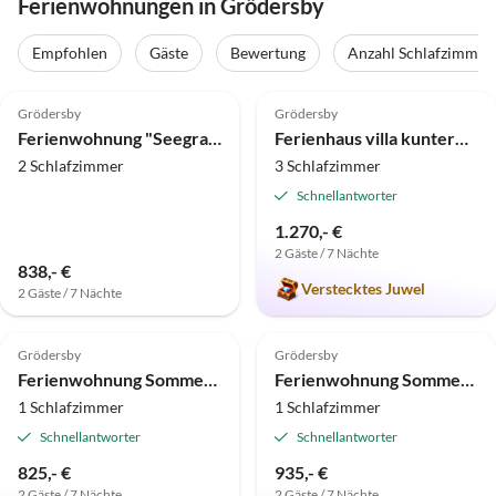
Ferienwohnungen in Grödersby
Empfohlen
Gäste
Bewertung
Anzahl Schlafzimmer
4.9
(20)
4.8
(12)
Top-Inserat
Grödersby
Grödersby
Ferienwohnung "Seegras"
Ferienhaus villa kunterBUNT
2 Schlafzimmer
3 Schlafzimmer
Schnellantworter
1.270,- €
2 Gäste / 7 Nächte
838,- €
Verstecktes Juwel
2 Gäste / 7 Nächte
5.0
(3)
5.0
(1)
Grödersby
Grödersby
Ferienwohnung Sommerhaus 54 - Reethaus "M"
Ferienwohnung Sommerhaus 54 - Gartenhaus "L"
1 Schlafzimmer
1 Schlafzimmer
Schnellantworter
Schnellantworter
825,- €
935,- €
2 Gäste / 7 Nächte
2 Gäste / 7 Nächte