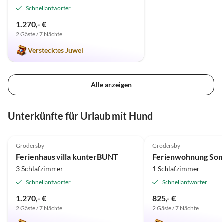
Schnellantworter
1.270,- €
2 Gäste / 7 Nächte
Verstecktes Juwel
Alle anzeigen
Unterkünfte für Urlaub mit Hund
4.8
(12)
Top-Inserat
5.0
(3)
Grödersby
Grödersby
Ferienhaus villa kunterBUNT
3 Schlafzimmer
1 Schlafzimmer
Schnellantworter
Schnellantworter
1.270,- €
825,- €
2 Gäste / 7 Nächte
2 Gäste / 7 Nächte