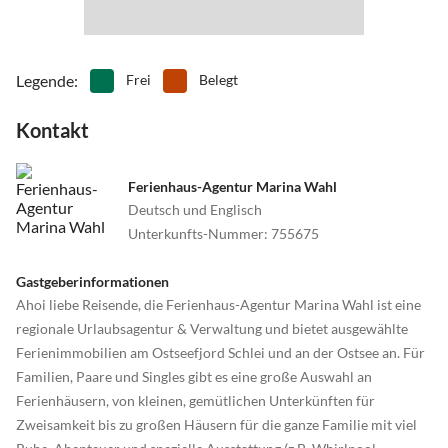
•
Wandern
•
Wasserski
24404 Maasholm
•
Wassersport
•
Wellness
• BARFUSSpark Schwackendorf: Schwackendorf 37, 24376
•
Windsurfen
•
Zoo
Hasselberg
Legende
:
Frei
Belegt
• Schifferkirche Arnis: Parkstrasse, 24399 Arnis
Kontakt
• Tourist-Information Kappeln Im Müllerhaus gegenüber der
Mühle Amanda Schleswiger Straße 1, 24376 Kappeln Tel.: 04642
Ferienhaus-Agentur Marina Wahl
4027. E-Mail: info@ostseefjordschlei.de
Deutsch und Englisch
Unterkunfts-Nummer
:
755675
• Tourist-Information Schleswig Plessenstraße 7 (gegenüber dem
St.-Petri-Dom) 24837 Schleswig Tel.: 04621 850056. E-Mail:
Gastgeberinformationen
info@ostseefjordschlei.de
Ahoi liebe Reisende, die Ferienhaus-Agentur Marina Wahl ist eine
regionale Urlaubsagentur & Verwaltung und bietet ausgewählte
Ferienimmobilien am Ostseefjord Schlei und an der Ostsee an. Für
Familien, Paare und Singles gibt es eine große Auswahl an
Ferienhäusern, von kleinen, gemütlichen Unterkünften für
Zweisamkeit bis zu großen Häusern für die ganze Familie mit viel