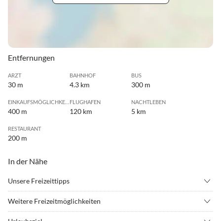
Entfernungen
ARZT
BAHNHOF
BUS
30 m
4.3 km
300 m
EINKAUFSMÖGLICHKEIT
FLUGHAFEN
NACHTLEBEN
400 m
120 km
5 km
RESTAURANT
200 m
In der Nähe
Unsere Freizeittipps
•
Angeln
•
Ballonfahren
Weitere Freizeitmöglichkeiten
•
Erlebnisbad
•
Fahrradverleih
• Entdeckerbad: Seeuferweg 24, 24351 Ostseebad Damp
•
Fitness
•
Freibad