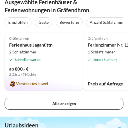
Ausgewählte Ferienhäuser &
Ferienwohnungen in Gräfendhron
Empfohlen
Gäste
Bewertung
Anzahl Schlafzimmer
4.9
(4)
Gräfendhron
Gräfendhron
Ferienhaus Jagahüttn
2 Schlafzimmer
1 Schlafzimmer
Schnellantworter
Sofort Buchung
ab 800,- €
2 Gäste / 7 Nächte
Preis auf Anfrage
Verstecktes Juwel
Alle anzeigen
Urlaubsideen